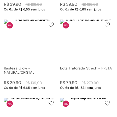
R$
39
,
90
R$
39
,
90
R$
139
,
90
R$
139
,
90
Ou
6
x
de
R$ 6,65
sem juros
Ou
6
x
de
R$ 6,65
sem juros
71%
71%
Rasteira Glow -
Bota Tratorada Strech - PRETA
NATURAL/CRISTAL
R$
39
,
90
R$
79
,
90
R$
139
,
90
R$
279
,
90
Ou
6
x
de
R$ 6,65
sem juros
Ou
6
x
de
R$ 13,31
sem juros
71%
71%