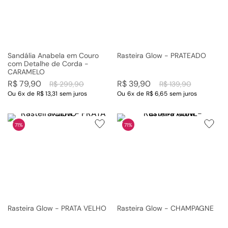
Sandália Anabela em Couro
Rasteira Glow - PRATEADO
com Detalhe de Corda -
CARAMELO
R$
79
,
90
R$
39
,
90
R$
299
,
90
R$
139
,
90
Ou
6
x
de
R$ 13,31
sem juros
Ou
6
x
de
R$ 6,65
sem juros
71%
71%
Rasteira Glow - PRATA VELHO
Rasteira Glow - CHAMPAGNE