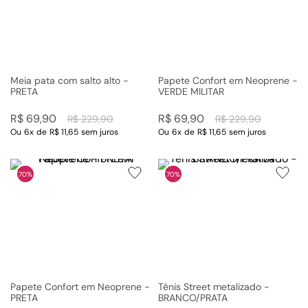
Meia pata com salto alto -
Papete Confort em Neoprene -
PRETA
VERDE MILITAR
R$
69
,
90
R$
69
,
90
R$
229
,
90
R$
229
,
90
Ou
6
x
de
R$ 11,65
sem juros
Ou
6
x
de
R$ 11,65
sem juros
70%
70%
Papete Confort em Neoprene -
Tênis Street metalizado -
PRETA
BRANCO/PRATA