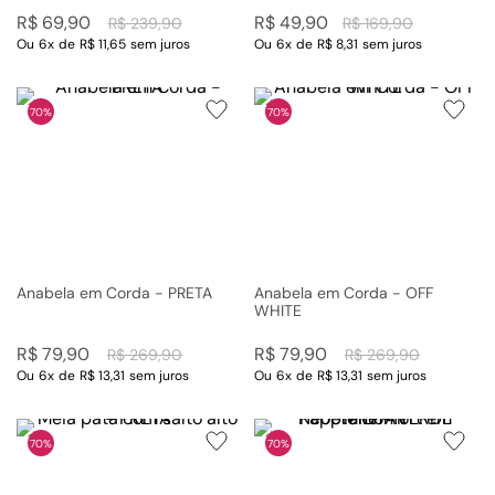
R$
69
,
90
R$
49
,
90
R$
239
,
90
R$
169
,
90
Ou
6
x
de
R$ 11,65
sem juros
Ou
6
x
de
R$ 8,31
sem juros
70%
70%
Anabela em Corda - PRETA
Anabela em Corda - OFF
WHITE
R$
79
,
90
R$
79
,
90
R$
269
,
90
R$
269
,
90
Ou
6
x
de
R$ 13,31
sem juros
Ou
6
x
de
R$ 13,31
sem juros
70%
70%