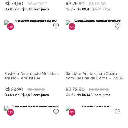
R$
79
,
90
R$
29
,
90
R$
499
,
90
R$
119
,
90
Ou
6
x
de
R$ 13,31
sem juros
Ou
6
x
de
R$ 4,98
sem juros
75%
73%
Rasteira Amarração Multitiras
Sandália Anabela em Couro
em Nó - AMENDOA
com Detalhe de Corda - PRETA
R$
29
,
90
R$
79
,
90
R$
119
,
90
R$
299
,
90
Ou
6
x
de
R$ 4,98
sem juros
Ou
6
x
de
R$ 13,31
sem juros
73%
71%