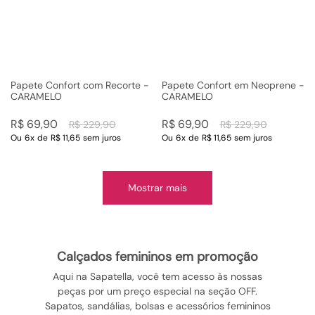
Papete Confort com Recorte -
Papete Confort em Neoprene -
CARAMELO
CARAMELO
R$
69
,
90
R$
69
,
90
R$
229
,
90
R$
229
,
90
Ou
6
x
de
R$ 11,65
sem juros
Ou
6
x
de
R$ 11,65
sem juros
Mostrar mais
calçados femininos em promoção
Aqui na Sapatella, você tem acesso às nossas
peças por um preço especial na seção OFF.
Sapatos, sandálias, bolsas e acessórios femininos