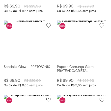
R$
69
,
90
R$
69
,
90
R$
229
,
90
R$
229
,
90
Ou
6
x
de
R$ 11,65
sem juros
Ou
6
x
de
R$ 11,65
sem juros
70%
70%
Sandália Glow - PRETO/ONIX
Papete Camurça Glam -
PRATEADO/CRISTAL
R$
69
,
90
R$
69
,
90
R$
229
,
90
R$
229
,
90
Ou
6
x
de
R$ 11,65
sem juros
Ou
6
x
de
R$ 11,65
sem juros
70%
70%