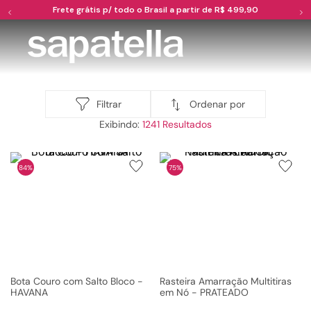
Frete grátis p/ todo o Brasil a partir de R$ 499,90
TERMOS MAIS BUSCADOS
1
º
papete
2
º
tenis
Ordenar por
Filtrar
Bazar | Sapatella
1241
3
º
bota
4
º
rasteira
84%
75%
5
º
sandalia
6
º
tamanco
7
º
bolsa
8
º
sapatilha
9
º
couro
Bota Couro com Salto Bloco -
Rasteira Amarração Multitiras
HAVANA
em Nó - PRATEADO
10
º
scarpin