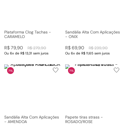
Plataforma Clog Tachas -
Sandália Alta Com Aplicações
CARAMELO
- ONIX
R$
79
,
90
R$
69
,
90
R$
279
,
90
R$
239
,
90
Ou
6
x
de
R$ 13,31
sem juros
Ou
6
x
de
R$ 11,65
sem juros
71%
71%
Sandália Alta Com Aplicações
Papete tiras strass -
- AMENDOA
ROSADO/ROSE