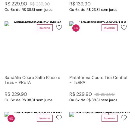
R$
229
,
90
R$
139
,
90
R$
239
,
90
Ou
6
x
de
R$ 38,31
sem juros
Ou
6
x
de
R$ 23,31
sem juros
Inverno
Inverno
4%
Sandália Couro Salto Bloco e
Plataforma Couro Tira Central
Tiras - PRETA
- TERRA
R$
229
,
90
R$
229
,
90
R$
239
,
90
Ou
6
x
de
R$ 38,31
sem juros
Ou
6
x
de
R$ 38,31
sem juros
Inverno
Inverno
4%