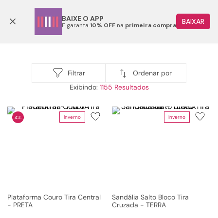
Parcele em até 6x
BAIXE O APP
BAIXAR
E garanta
10% OFF
na
primeira compra
TERMOS MAIS BUSCADOS
1
º
papete
Sandálias
2
º
bota
Ordenar por
Filtrar
Sandálias
1155
3
º
tenis
4
º
rasteira
Inverno
Inverno
4%
5
º
sandalia
6
º
tamanco
7
º
bolsa
8
º
sapatilha
9
º
óculos
Plataforma Couro Tira Central
Sandália Salto Bloco Tira
- PRETA
Cruzada - TERRA
10
º
couro