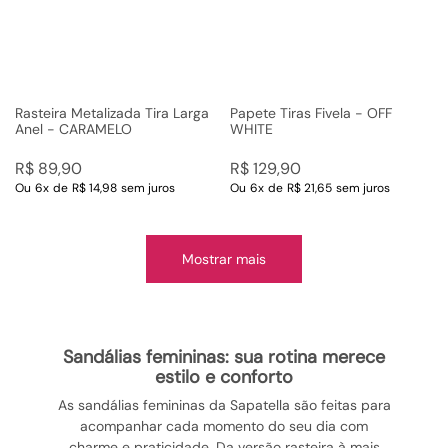
Rasteira Metalizada Tira Larga
Papete Tiras Fivela - OFF
Anel - CARAMELO
WHITE
R$
89
,
90
R$
129
,
90
Ou
6
x
de
R$ 14,98
sem juros
Ou
6
x
de
R$ 21,65
sem juros
Mostrar mais
sandálias femininas: sua rotina merece
estilo e conforto
As sandálias femininas da Sapatella são feitas para
acompanhar cada momento do seu dia com
charme e praticidade. Da versão rasteira à mais