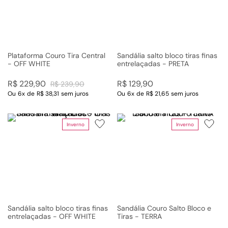
Plataforma Couro Tira Central
Sandália salto bloco tiras finas
- OFF WHITE
entrelaçadas - PRETA
R$
229
,
90
R$
129
,
90
R$
239
,
90
Ou
6
x
de
R$ 38,31
sem juros
Ou
6
x
de
R$ 21,65
sem juros
Inverno
Inverno
Sandália salto bloco tiras finas
Sandália Couro Salto Bloco e
entrelaçadas - OFF WHITE
Tiras - TERRA