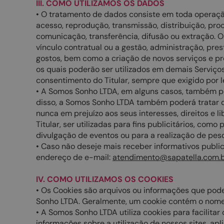
III. COMO UTILIZAMOS OS DADOS
• O tratamento de dados consiste em toda operação
acesso, reprodução, transmissão, distribuição, pr
comunicação, transferência, difusão ou extração.
vínculo contratual ou a gestão, administração, pr
gostos, bem como a criação de novos serviços e pr
os quais poderão ser utilizados em demais Serviço
consentimento do Titular, sempre que exigido por le
• A Somos Sonho LTDA, em alguns casos, também po
disso, a Somos Sonho LTDA também poderá tratar da
nunca em prejuízo aos seus interesses, direitos e
Titular, ser utilizadas para fins publicitários, 
divulgação de eventos ou para a realização de pesq
• Caso não deseje mais receber informativos publ
endereço de e-mail:
atendimento@sapatella.com.b
IV. COMO UTILIZAMOS OS COOKIES
• Os Cookies são arquivos ou informações que pode
Sonho LTDA. Geralmente, um cookie contém o nome d
• A Somos Sonho LTDA utiliza cookies para facilit
informações sobre a utilização de nossos sites, ap