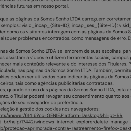
riências futuras em nosso portal.
a que as páginas da Somos Sonho LTDA carreguem corretamen
 Exemplos.: visid_incap_{Site-ID}; incap_ses_{Site-ID}; visid
er como os visitantes interagem com as páginas da Somos S
 e quaisquer problemas encontrados, como mensagens de erro.
inas da Somos Sonho LTDA se lembrem de suas escolhas, par
es assistam a vídeos e utilizem ferramentas sociais, campos p
necer mais conteúdo relevante e do interesse dos Titulares. 
 veiculada, nas páginas da Somos Sonho LTDA. Também, perm
okies podem ser utilizados para indicar às páginas da Somos 
eiros, tais como agências publicitárias contratadas.
ookies, quando do uso das páginas da Somos Sonho LTDA, esta 
nto, o Titular poderá revogar seu consentimento quanto ao
ações de seu navegador de preferência.
elação à gestão dos cookies nos navegadores:
ounts/answer/61416?co=GENIE.Platform=Desktop&hl=pt-BR
/pt-br/help/17442/windows-internet-explorerdelete-manage-
R/kb/protecao-aprimorada-contra-rastreamento-firefox-desk