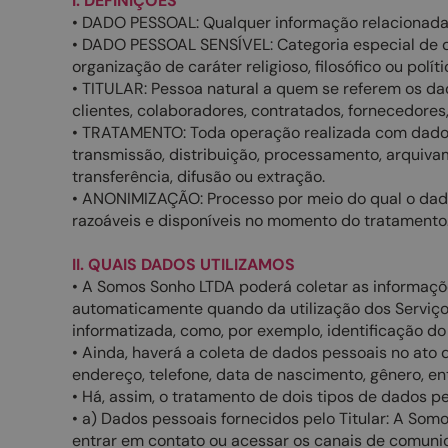
I. DEFINIÇÕES
• DADO PESSOAL: Qualquer informação relacionada a 
• DADO PESSOAL SENSÍVEL: Categoria especial de dado
organização de caráter religioso, filosófico ou polí
• TITULAR: Pessoa natural a quem se referem os da
clientes, colaboradores, contratados, fornecedores,
• TRATAMENTO: Toda operação realizada com dados p
transmissão, distribuição, processamento, arquiva
transferência, difusão ou extração.
• ANONIMIZAÇÃO: Processo por meio do qual o dado 
razoáveis e disponíveis no momento do tratamento
II. QUAIS DADOS UTILIZAMOS
• A Somos Sonho LTDA poderá coletar as informaçõe
automaticamente quando da utilização dos Serviço
informatizada, como, por exemplo, identificação do
• Ainda, haverá a coleta de dados pessoais no ato
endereço, telefone, data de nascimento, gênero, ent
• Há, assim, o tratamento de dois tipos de dados pe
• a) Dados pessoais fornecidos pelo Titular: A So
entrar em contato ou acessar os canais de comuni