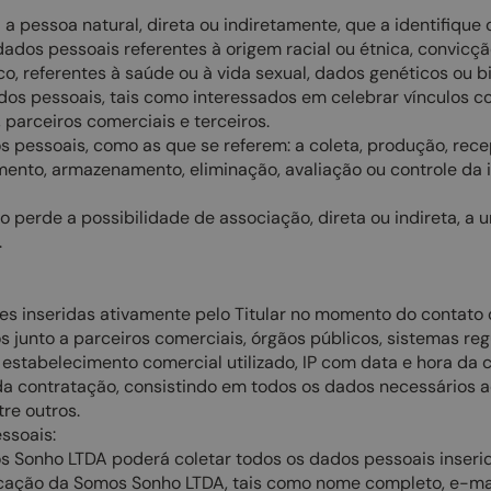
pessoa natural, direta ou indiretamente, que a identifique ou
s pessoais referentes à origem racial ou étnica, convicção re
tico, referentes à saúde ou à vida sexual, dados genéticos ou b
dos pessoais, tais como interessados em celebrar vínculos c
 parceiros comerciais e terceiros.
essoais, como as que se referem: a coleta, produção, recepçã
mento, armazenamento, eliminação, avaliação ou controle da
perde a possibilidade de associação, direta ou indireta, a 
.
s inseridas ativamente pelo Titular no momento do contato 
s junto a parceiros comerciais, órgãos públicos, sistemas 
 estabelecimento comercial utilizado, IP com data e hora da c
 da contratação, consistindo em todos os dados necessários 
re outros.
ssoais:
mos Sonho LTDA poderá coletar todos os dados pessoais inser
cação da Somos Sonho LTDA, tais como nome completo, e-mail