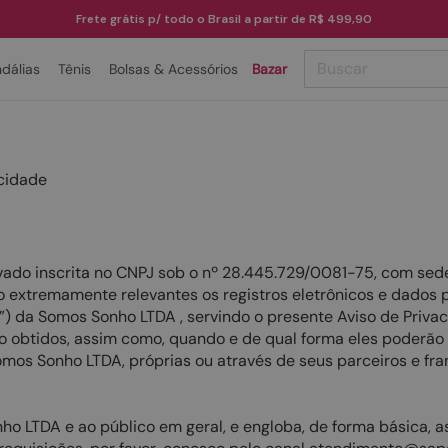
Frete grátis p/ todo o Brasil a partir de R$ 499,90
Buscar
dálias
Tênis
Bolsas & Acessórios
Bazar
TERMOS MAIS BUSCADOS
1
º
papete
acidade
2
º
rasteira
3
º
tenis
4
º
bota
ivado inscrita no CNPJ sob o nº 28.445.729/0081-75, com sed
5
º
sandalia
 extremamente relevantes os registros eletrônicos e dados pe
os”) da Somos Sonho LTDA , servindo o presente Aviso de Privac
6
º
tamanco
o obtidos, assim como, quando e de qual forma eles poderão s
omos Sonho LTDA, próprias ou através de seus parceiros e f
7
º
bolsa
8
º
sapatilha
nho LTDA e ao público em geral, e engloba, de forma básica, 
9
º
couro