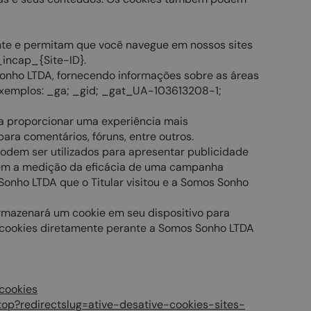
te e permitam que você navegue em nossos sites
_incap_{Site-ID}.
onho LTDA, fornecendo informações sobre as áreas
 Exemplos: _ga; _gid; _gat_UA-103613208-1;
a proporcionar uma experiência mais
ara comentários, fóruns, entre outros.
Podem ser utilizados para apresentar publicidade
item a medição da eficácia de uma campanha
Sonho LTDA que o Titular visitou e a Somos Sonho
armazenará um cookie em seu dispositivo para
s cookies diretamente perante a Somos Sonho LTDA
cookies
top?redirectslug=ative-desative-cookies-sites-