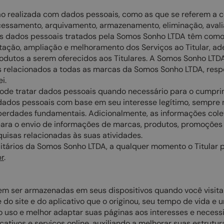
 realizada com dados pessoais, como as que se referem a cole
ocessamento, arquivamento, armazenamento, eliminação, avali
 Os dados pessoais tratados pela Somos Sonho LTDA têm com
estação, ampliação e melhoramento dos Serviços ao Titular, a
odutos a serem oferecidos aos Titulares. A Somos Sonho LTDA
s relacionados a todas as marcas da Somos Sonho LTDA, respe
i.
de tratar dados pessoais quando necessário para o cumprime
dos pessoais com base em seu interesse legítimo, sempre no 
 liberdades fundamentais. Adicionalmente, as informações co
como para o envio de informações de marcas, produtos, promoç
uisas relacionadas às suas atividades.
icitários da Somos Sonho LTDA, a qualquer momento o Titular
r
.
m ser armazenadas em seus dispositivos quando você visita o
o site e do aplicativo que o originou, seu tempo de vida e u
ar o uso e melhor adaptar suas páginas aos interesses e nece
licativos e serviços online, auxiliando a melhorar suas estr