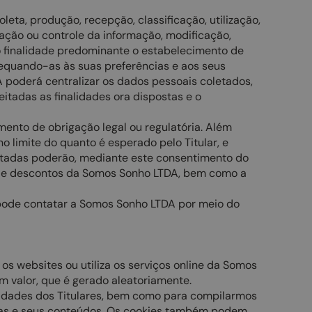
ta, produção, recepção, classificação, utilização,
ação ou controle da informação, modificação,
o finalidade predominante o estabelecimento de
dequando-as às suas preferências e aos seus
 poderá centralizar os dados pessoais coletados,
itadas as finalidades ora dispostas e o
nto de obrigação legal ou regulatória. Além
limite do quanto é esperado pelo Titular, e
letadas poderão, mediante este consentimento do
ões e descontos da Somos Sonho LTDA, bem como a
 pode contatar a Somos Sonho LTDA por meio do
s websites ou utiliza os serviços online da Somos
m valor, que é gerado aleatoriamente.
ssidades dos Titulares, bem como para compilarmos
uturas e seus conteúdos. Os cookies também podem