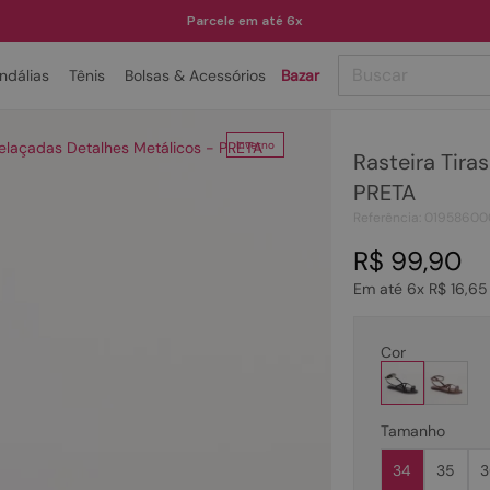
Parcele em até 6x
Buscar
ndálias
Tênis
Bolsas & Acessórios
Bazar
TERMOS MAIS BUSCADOS
trelaçadas Detalhes Metálicos - PRETA
Inverno
Rasteira Tira
1
º
papete
PRETA
2
º
tenis
Referência
:
01958600
3
º
bota
R$
99
,
90
4
º
sandalia
Em até
6
x
R$
16
,
65
5
º
rasteira
Cor
6
º
tamanco
7
º
bolsa
Tamanho
8
º
sapatilha
34
35
3
9
º
óculos