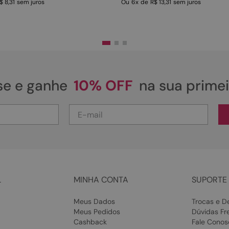
$ 8,31
sem juros
Ou
6
x
de
R$ 13,31
sem juros
se e ganhe
10% OFF
na sua prime
L
MINHA CONTA
SUPORTE 
Meus Dados
Trocas e D
Meus Pedidos
Dúvidas Fr
Cashback
Fale Conos