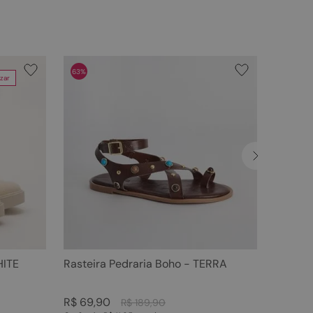
63%
zar
HITE
Rasteira Pedraria Boho - TERRA
R$
69
,
90
R$
189
,
90