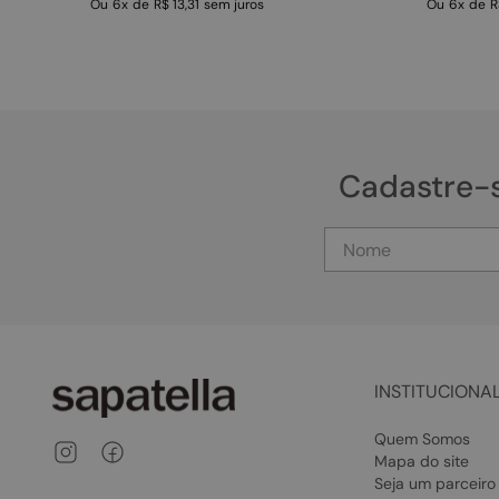
Ou
6
x
de
R$ 13,31
sem juros
Ou
6
x
de
R
Cadastre-
INSTITUCIONA
Quem Somos
Mapa do site
Seja um parceiro