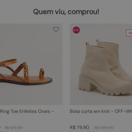
Quem viu, comprou!
67%
Ba
 Ring Toe Enfeites Ovais -
Bota curta em knit - OFF-W
0
R$
79
,
90
R$
129
,
90
R$
239
,
90