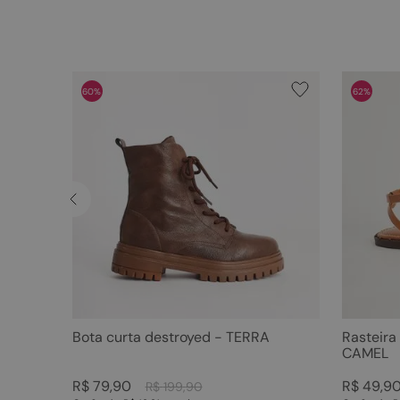
60%
62%
Bota curta destroyed - TERRA
Rasteira
CAMEL
R$
79
,
90
R$
49
,
9
R$
199
,
90