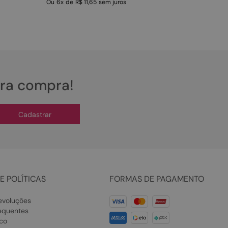
Ou
6
x
de
R$ 11,65
sem juros
ira compra!
Cadastrar
E POLÍTICAS
FORMAS DE PAGAMENTO
evoluções
equentes
co