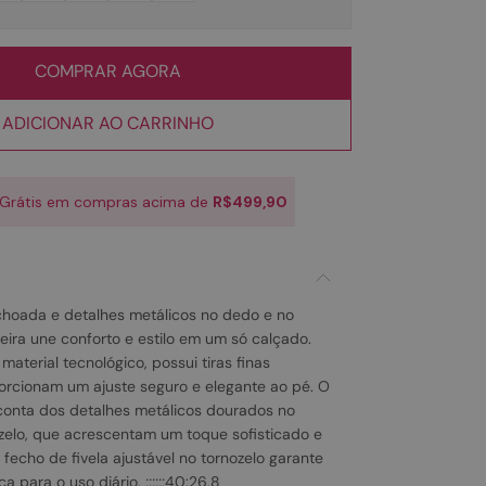
COMPRAR AGORA
ADICIONAR AO CARRINHO
 Grátis em compras acima de
R$499,90
hoada e detalhes metálicos no dedo e no
teira une conforto e estilo em um só calçado.
terial tecnológico, possui tiras finas
rcionam um ajuste seguro e elegante ao pé. O
conta dos detalhes metálicos dourados no
zelo, que acrescentam um toque sofisticado e
fecho de fivela ajustável no tornozelo garante
 para o uso diário. ;;;;;;40:26,8