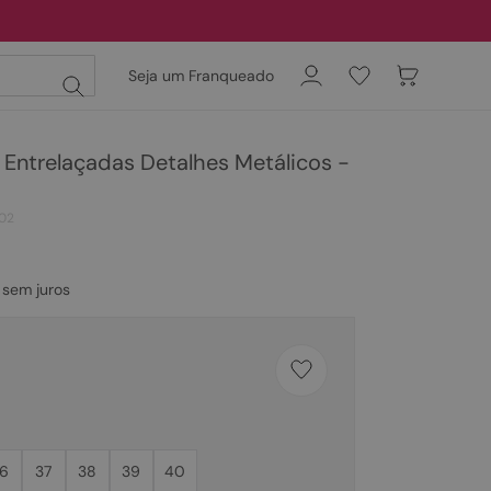
Seja um Franqueado
s Entrelaçadas Detalhes Metálicos -
02
sem juros
6
37
38
39
40