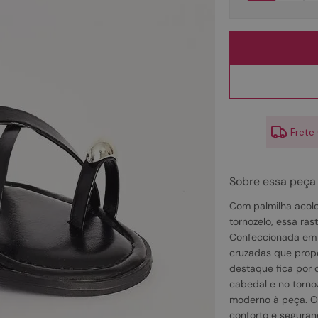
10
º
couro
Frete
Sobre essa peça
Com palmilha acolc
tornozelo, essa ras
Confeccionada em ma
cruzadas que propo
destaque fica por 
cabedal e no torno
moderno à peça. O 
conforto e segurança