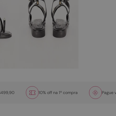
R$499,90
10% off na 1º compra
Pague v