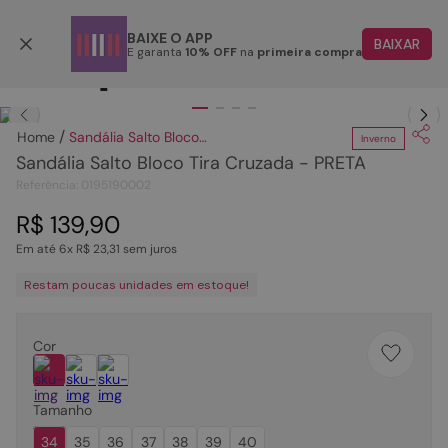
Parcele em até 6x
BAIXE O APP
BAIXAR
E garanta
10% OFF
na
primeira compra
TERMOS MAIS BUSCADOS
Clique
para dar zoom.
1
º
papete
Sandália Salto Bloco Tira Cruzada - PRETA
Inverno
2
º
tenis
Sandália Salto Bloco Tira Cruzada - PRETA
3
º
bota
Referência
:
0195190002
4
º
sandalia
R$
139
,
90
Em até
6
x
R$
23
,
31
sem juros
5
º
rasteira
Restam poucas unidades em estoque!
6
º
tamanco
7
º
bolsa
Cor
8
º
sapatilha
9
º
óculos
Tamanho
10
º
couro
34
35
36
37
38
39
40