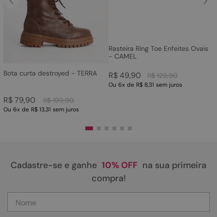
Rasteira Ring Toe Enfeites Ovais
- CAMEL
Bota curta destroyed - TERRA
R$
49
,
90
R$
129
,
90
Ou
6
x
de
R$ 8,31
sem juros
R$
79
,
90
R$
199
,
90
Ou
6
x
de
R$ 13,31
sem juros
Cadastre-se e ganhe
10% OFF
na sua primeira
compra!