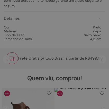
com fivela delicada no tornozelo garante um ajuste elegante e
seguro.
Detalhes
Cor
Preto
Material
napa
Tipo de salto
Salto baixo
Tamanho do salto
4,5 cm
Frete Grátis p/ todo Brasil a partir de R$499,90
Quem viu, comprou!
60%
62%