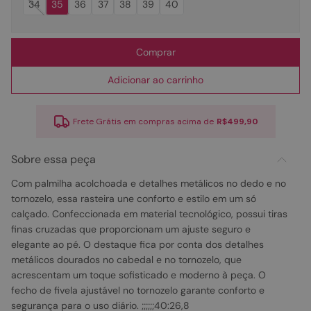
34
35
36
37
38
39
40
Comprar
Adicionar ao carrinho
Frete Grátis em compras acima de
R$499,90
Sobre essa peça
Com palmilha acolchoada e detalhes metálicos no dedo e no
tornozelo, essa rasteira une conforto e estilo em um só
calçado. Confeccionada em material tecnológico, possui tiras
finas cruzadas que proporcionam um ajuste seguro e
elegante ao pé. O destaque fica por conta dos detalhes
metálicos dourados no cabedal e no tornozelo, que
acrescentam um toque sofisticado e moderno à peça. O
fecho de fivela ajustável no tornozelo garante conforto e
segurança para o uso diário. ;;;;;;40:26,8