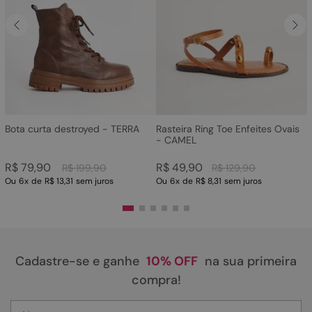
Bota curta destroyed - TERRA
Rasteira Ring Toe Enfeites Ovais
- CAMEL
R$
79
,
90
R$
49
,
90
R$
199
,
90
R$
129
,
90
Ou
6
x
de
R$ 13,31
sem juros
Ou
6
x
de
R$ 8,31
sem juros
Cadastre-se e ganhe
10% OFF
na sua primeira
compra!