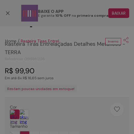
Parcele em até 6x
BAIXE O APP
BAIXAR
E garanta
10% OFF
na
primeira compra
Clique
para dar zoom.
TERMOS MAIS BUSCADOS
1
º
papete
Rasteira Tiras Entrelaçadas Detalhes Metálicos - TERRA
Inverno
Rasteira Tiras Entrelaçadas Detalhes Metálicos -
2
º
tenis
TERRA
3
º
bota
Referência
:
0195860135
4
º
rasteira
R$
99
,
90
5
º
sandalia
Em até
6
x
R$
16
,
65
sem juros
6
º
tamanco
Restam poucas unidades em estoque!
7
º
bolsa
8
º
sapatilha
Cor
9
º
couro
Tamanho
10
º
scarpin