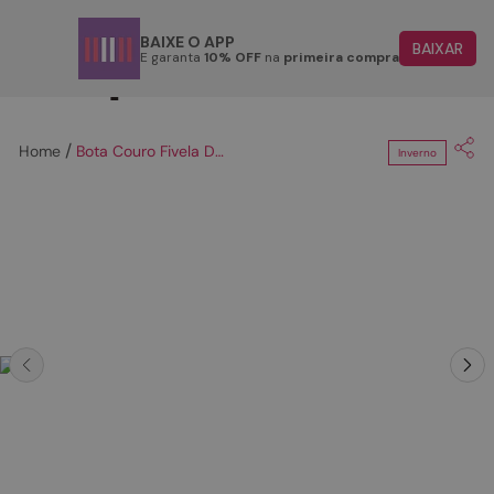
Parcele em até 6x
BAIXE O APP
BAIXAR
E garanta
10% OFF
na
primeira compra
TERMOS MAIS BUSCADOS
1
º
papete
Bota Couro Fivela Dupla e Tachas - PRETA
Inverno
2
º
tenis
3
º
bota
4
º
rasteira
5
º
sandalia
6
º
tamanco
7
º
bolsa
8
º
sapatilha
9
º
couro
10
º
scarpin