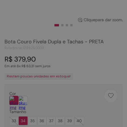
Clique
para dar zoom.
Bota Couro Fivela Dupla e Tachas - PRETA
Referência
:
0196260002
R$
379
,
90
Em até
6
x
R$
63
,
31
sem juros
Restam poucas unidades em estoque!
Cor
Tamanho
33
34
35
36
37
38
39
40