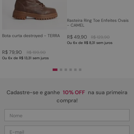
Rasteira Ring Toe Enfeites Ovais
- CAMEL
Bota curta destroyed - TERRA
R$
49
,
90
R$
129
,
90
Ou
6
x
de
R$ 8,31
sem juros
R$
79
,
90
R$
199
,
90
Ou
6
x
de
R$ 13,31
sem juros
Cadastre-se e ganhe
10% OFF
na sua primeira
compra!