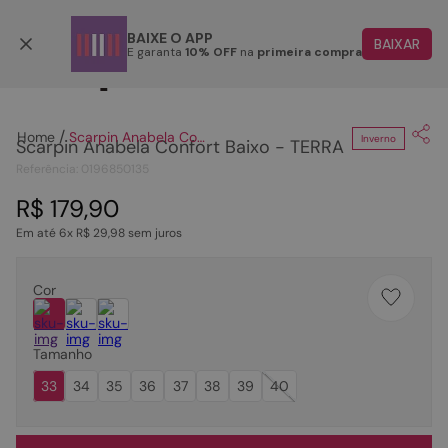
Parcele em até 6x
BAIXE O APP
BAIXAR
E garanta
10% OFF
na
primeira compra
Clique
para dar zoom.
TERMOS MAIS BUSCADOS
1
º
papete
Scarpin Anabela Confort Baixo - TERRA
Inverno
Scarpin Anabela Confort Baixo - TERRA
2
º
tenis
Referência
:
0196850135
3
º
bota
R$
179
,
90
4
º
rasteira
Em até
6
x
R$
29
,
98
sem juros
5
º
sandalia
6
º
tamanco
Cor
7
º
bolsa
Tamanho
8
º
sapatilha
33
34
35
36
37
38
39
40
9
º
couro
10
º
scarpin