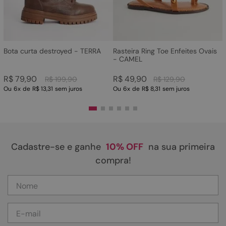
Bota curta destroyed - TERRA
Rasteira Ring Toe Enfeites Ovais
- CAMEL
R$
79
,
90
R$
49
,
90
R$
199
,
90
R$
129
,
90
Ou
6
x
de
R$ 13,31
sem juros
Ou
6
x
de
R$ 8,31
sem juros
Cadastre-se e ganhe
10% OFF
na sua primeira
compra!