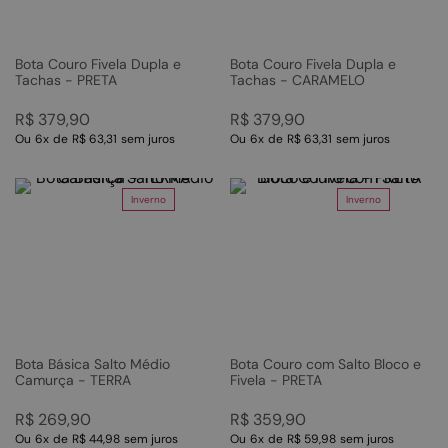
Bota Couro Fivela Dupla e
Bota Couro Fivela Dupla e
Tachas - PRETA
Tachas - CARAMELO
R$
379
,
90
R$
379
,
90
Ou
6
x
de
R$ 63,31
sem juros
Ou
6
x
de
R$ 63,31
sem juros
Inverno
Inverno
Bota Básica Salto Médio
Bota Couro com Salto Bloco e
Camurça - TERRA
Fivela - PRETA
R$
269
,
90
R$
359
,
90
Ou
6
x
de
R$ 44,98
sem juros
Ou
6
x
de
R$ 59,98
sem juros