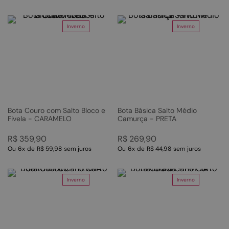
Inverno
Inverno
Bota Couro com Salto Bloco e
Bota Básica Salto Médio
Fivela - CARAMELO
Camurça - PRETA
R$
359
,
90
R$
269
,
90
Ou
6
x
de
R$ 59,98
sem juros
Ou
6
x
de
R$ 44,98
sem juros
Inverno
Inverno