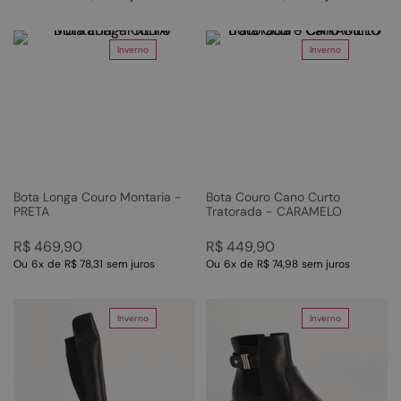
Inverno
Inverno
Bota Longa Couro Montaria -
Bota Couro Cano Curto
PRETA
Tratorada - CARAMELO
R$
469
,
90
R$
449
,
90
Ou
6
x
de
R$ 78,31
sem juros
Ou
6
x
de
R$ 74,98
sem juros
Inverno
Inverno