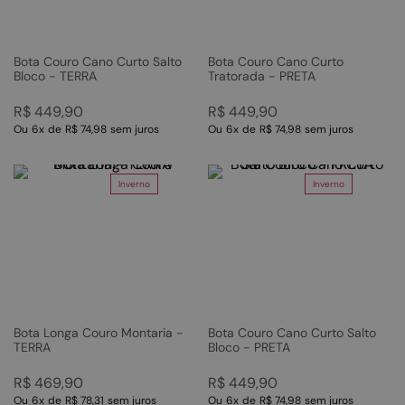
Bota Couro Cano Curto Salto
Bota Couro Cano Curto
Bloco - TERRA
Tratorada - PRETA
R$
449
,
90
R$
449
,
90
Ou
6
x
de
R$ 74,98
sem juros
Ou
6
x
de
R$ 74,98
sem juros
Inverno
Inverno
Bota Longa Couro Montaria -
Bota Couro Cano Curto Salto
TERRA
Bloco - PRETA
R$
469
,
90
R$
449
,
90
Ou
6
x
de
R$ 78,31
sem juros
Ou
6
x
de
R$ 74,98
sem juros