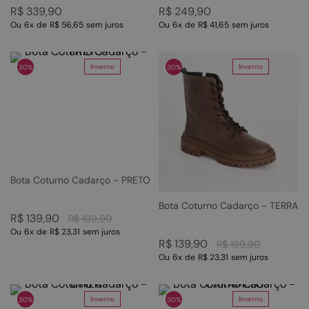
R$
339
,
90
R$
249
,
90
Ou
6
x
de
R$ 56,65
sem juros
Ou
6
x
de
R$ 41,65
sem juros
Inverno
Inverno
30%
30%
Bota Coturno Cadarço - PRETO
Bota Coturno Cadarço - TERRA
R$
139
,
90
R$
199
,
90
Ou
6
x
de
R$ 23,31
sem juros
R$
139
,
90
R$
199
,
90
Ou
6
x
de
R$ 23,31
sem juros
Inverno
Inverno
30%
30%