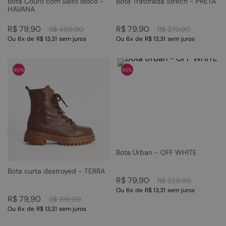
Bota Couro com Salto Bloco -
Bota Tratorada Strech - PRETA
HAVANA
R$
79
,
90
R$
79
,
90
R$
499
,
90
R$
279
,
90
Ou
6
x
de
R$ 13,31
sem juros
Ou
6
x
de
R$ 13,31
sem juros
60%
65%
Bota Urban - OFF WHITE
Bota curta destroyed - TERRA
R$
79
,
90
R$
229
,
90
Ou
6
x
de
R$ 13,31
sem juros
R$
79
,
90
R$
199
,
90
Ou
6
x
de
R$ 13,31
sem juros