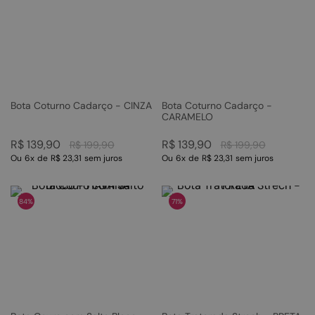
Bota Coturno Cadarço - CINZA
Bota Coturno Cadarço -
CARAMELO
R$
139
,
90
R$
139
,
90
R$
199
,
90
R$
199
,
90
Ou
6
x
de
R$ 23,31
sem juros
Ou
6
x
de
R$ 23,31
sem juros
84%
71%