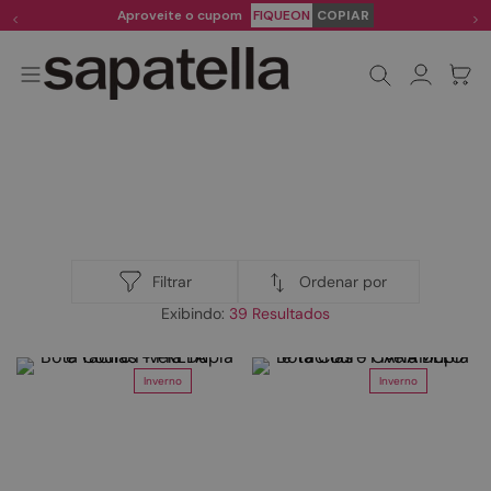
Aproveite o cupom
FIQUEON
COPIAR
Ordenar por
Filtrar
bota
39
Inverno
Inverno