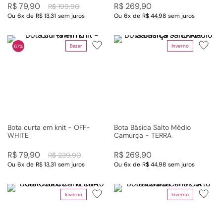
R$
79
,
90
R$
269
,
90
R$
199
,
90
Ou
6
x
de
R$ 13,31
sem juros
Ou
6
x
de
R$ 44,98
sem juros
Bazar
Inverno
67%
Bota curta em knit - OFF-
Bota Básica Salto Médio
WHITE
Camurça - TERRA
R$
79
,
90
R$
269
,
90
R$
239
,
90
Ou
6
x
de
R$ 13,31
sem juros
Ou
6
x
de
R$ 44,98
sem juros
Inverno
Inverno