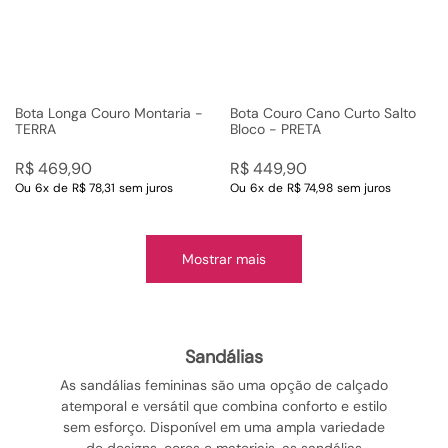
Bota Longa Couro Montaria -
Bota Couro Cano Curto Salto
TERRA
Bloco - PRETA
R$
469
,
90
R$
449
,
90
Ou
6
x
de
R$ 78,31
sem juros
Ou
6
x
de
R$ 74,98
sem juros
Mostrar mais
sandálias
As sandálias femininas são uma opção de calçado
atemporal e versátil que combina conforto e estilo
sem esforço. Disponível em uma ampla variedade