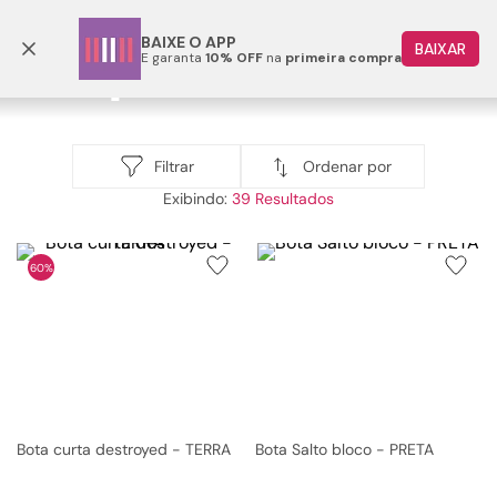
Frete grátis p/ todo o Brasil a partir de R$ 499,90
BAIXE O APP
BAIXAR
E garanta
10% OFF
na
primeira compra
TERMOS MAIS BUSCADOS
1
º
papete
Bota
2
º
rasteira
Ordenar por
Filtrar
bota
39
3
º
tenis
4
º
bota
60%
5
º
sandalia
6
º
tamanco
7
º
bolsa
8
º
sapatilha
9
º
couro
Bota curta destroyed - TERRA
Bota Salto bloco - PRETA
10
º
scarpin