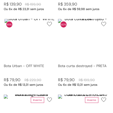
R$
139
,
90
R$
359
,
90
R$
199
,
90
Ou
6
x
de
R$ 23,31
sem juros
Ou
6
x
de
R$ 59,98
sem juros
65%
60%
Bota Urban - OFF WHITE
Bota curta destroyed - PRETA
R$
79
,
90
R$
79
,
90
R$
229
,
90
R$
199
,
90
Ou
6
x
de
R$ 13,31
sem juros
Ou
6
x
de
R$ 13,31
sem juros
Inverno
Inverno