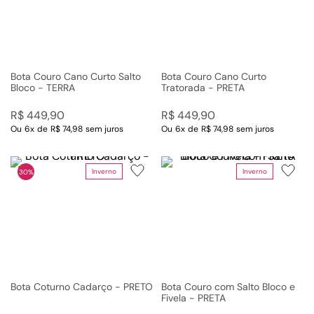
Bota Couro Cano Curto Salto
Bota Couro Cano Curto
Bloco - TERRA
Tratorada - PRETA
R$
449
,
90
R$
449
,
90
Ou
6
x
de
R$ 74,98
sem juros
Ou
6
x
de
R$ 74,98
sem juros
Inverno
Inverno
30%
Bota Coturno Cadarço - PRETO
Bota Couro com Salto Bloco e
Fivela - PRETA