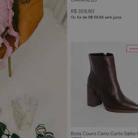
R$
359
,
90
Ou
6
x
de
R$ 59,98
sem juros
Inver
Bota Couro Cano Curto Salto 