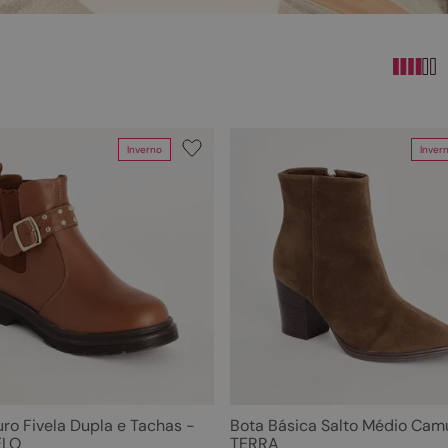
10
º
scarpin
Inverno
Inver
Cor
Tamanho
 Coturnos
PRETA
33
CARAMELO
34
TERRA
35
CAMEL
36
CINZA
37
Branco
38
Marrom
39
Off White
40
Preto
ro Fivela Dupla e Tachas -
Bota Básica Salto Médio Cam
LO
TERRA