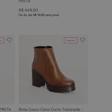
PRETA
R$
449
,
90
Ou
6
x
de
R$ 74,98
sem juros
no
Inverno
 PRETA
Bota Couro Cano Curto Tratorada -