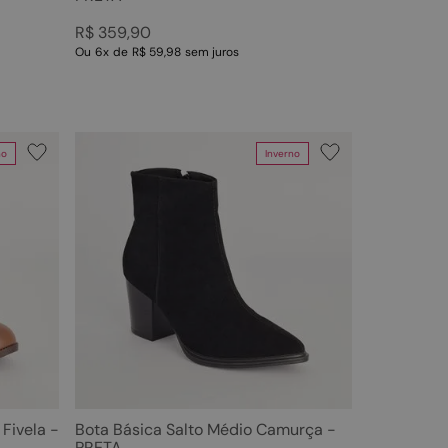
R$
359
,
90
Ou
6
x
de
R$ 59,98
sem juros
no
Inverno
Fivela -
Bota Básica Salto Médio Camurça -
PRETA