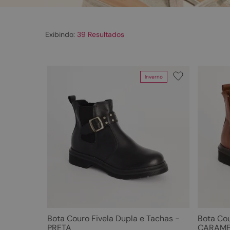
39
Inverno
Departamento
Categoria
Sapatos
Botas e
Bota Couro Fivela Dupla e Tachas -
Bota Cou
PRETA
CARAME