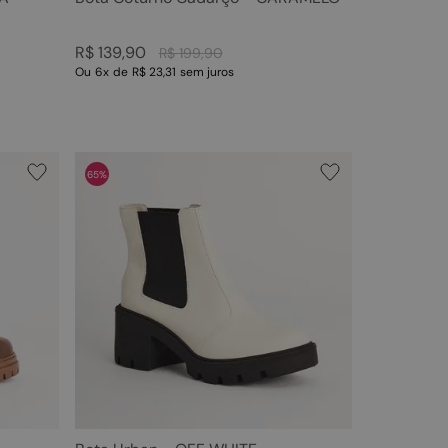
R$
139
,
90
R$
199
,
90
Ou
6
x
de
R$ 23,31
sem juros
65%