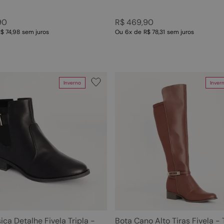
90
R$
469
,
90
$ 74,98
sem juros
Ou
6
x
de
R$ 78,31
sem juros
Inverno
Inver
ica Detalhe Fivela Tripla -
Bota Cano Alto Tiras Fivela -