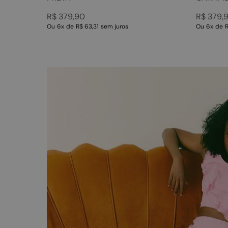
R$
379
,
90
R$
379
,
Ou
6
x
de
R$ 63,31
sem juros
Ou
6
x
de
R