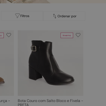
Filtros
Ordenar por
no
Inverno
Faixas de preço
R$ 79,00
–
R$ 470,00
urça -
Bota Couro com Salto Bloco e Fivela -
PRETA