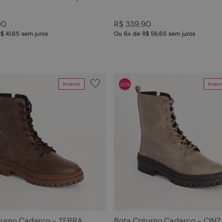
90
R$
339
,
90
$ 41,65
sem juros
Ou
6
x
de
R$ 56,65
sem juros
Inverno
Inver
30%
turno Cadarço - TERRA
Bota Coturno Cadarço - CIN