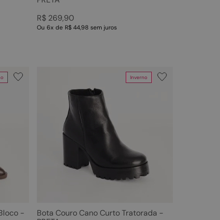
R$
269
,
90
Ou
6
x
de
R$ 44,98
sem juros
no
Inverno
Bloco -
Bota Couro Cano Curto Tratorada -