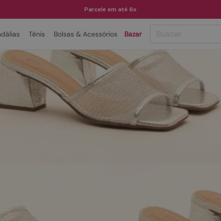
Parcele em até 6x
Buscar
dálias
Tênis
Bolsas & Acessórios
Bazar
TERMOS MAIS BUSCADOS
1
º
papete
2
º
tenis
3
º
bota
4
º
rasteira
5
º
sandalia
6
º
tamanco
7
º
bolsa
8
º
sapatilha
9
º
couro