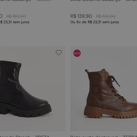
0
R$
139
,
90
R$
199
,
90
R$
199
,
90
$ 23,31
sem juros
Ou
6
x
de
R$ 23,31
sem juros
60%