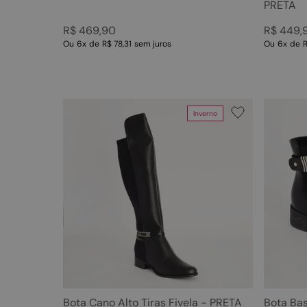
PRETA
R$
469
,
90
R$
449
,
Ou
6
x
de
R$ 78,31
sem juros
Ou
6
x
de
R
Inverno
Bota Cano Alto Tiras Fivela - PRETA
Bota Bas