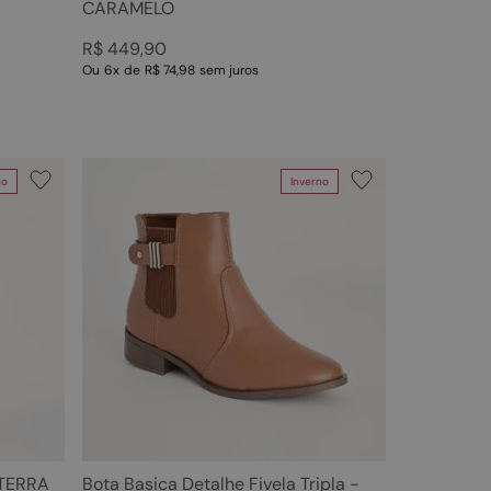
CARAMELO
R$
449
,
90
Ou
6
x
de
R$ 74,98
sem juros
no
Inverno
 TERRA
Bota Basica Detalhe Fivela Tripla -