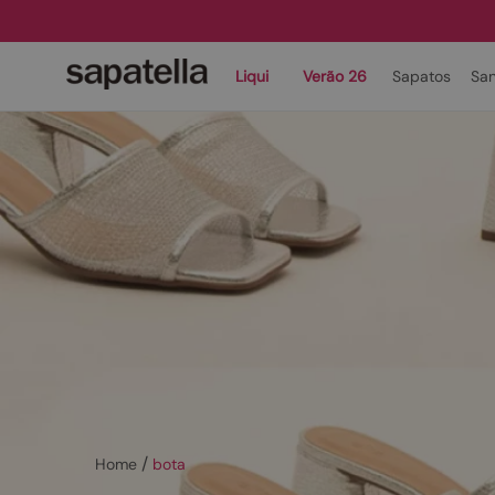
Liqui
Verão 26
Sapatos
San
bota