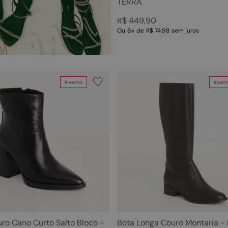
TERRA
R$
449
,
90
Ou
6
x
de
R$ 74,98
sem juros
Inverno
Inver
ro Cano Curto Salto Bloco -
Bota Longa Couro Montaria -