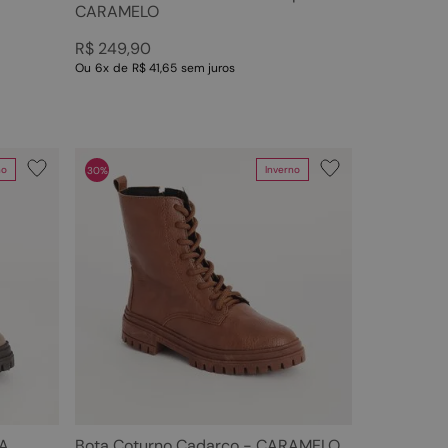
CARAMELO
R$
249
,
90
Ou
6
x
de
R$ 41,65
sem juros
no
Inverno
30%
ZA
Bota Coturno Cadarço - CARAMELO