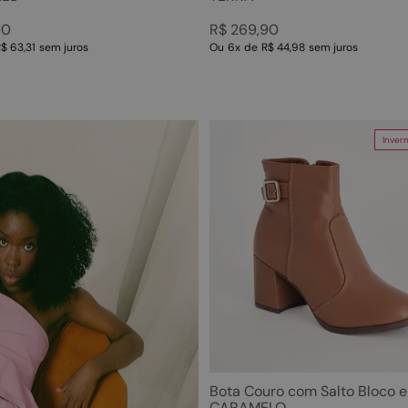
90
R$
269
,
90
$ 63,31
sem juros
Ou
6
x
de
R$ 44,98
sem juros
Inver
Bota Couro com Salto Bloco e 
CARAMELO