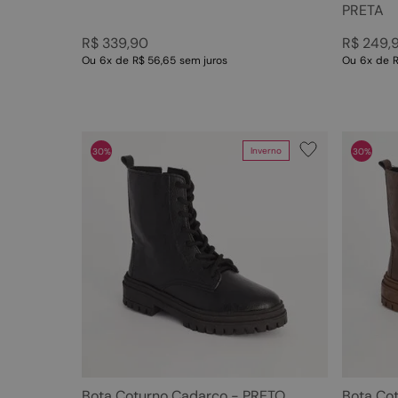
PRETA
R$
339
,
90
R$
249
,
Ou
6
x
de
R$ 56,65
sem juros
Ou
6
x
de
R
Inverno
30%
30%
Bota Coturno Cadarço - PRETO
Bota Co