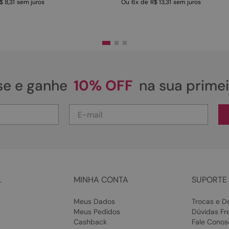
$ 8,31
sem juros
Ou
6
x
de
R$ 13,31
sem juros
se e ganhe
10% OFF
na sua prime
L
MINHA CONTA
SUPORTE 
Meus Dados
Trocas e D
Meus Pedidos
Dúvidas Fr
Cashback
Fale Conos