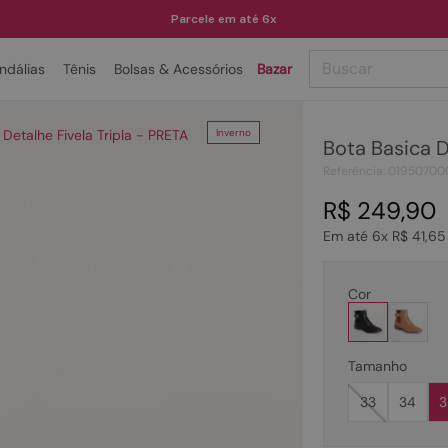
Parcele em até 6x
Buscar
ndálias
Tênis
Bolsas & Acessórios
Bazar
TERMOS MAIS BUSCADOS
 Detalhe Fivela Tripla - PRETA
Inverno
Bota Basica D
1
º
papete
Referência
:
01950700
2
º
rasteira
R$
249
,
90
3
º
tenis
Em até
6
x
R$
41
,
65
4
º
bota
5
º
sandalia
Cor
6
º
tamanco
7
º
bolsa
Tamanho
8
º
sapatilha
33
34
3
9
º
couro