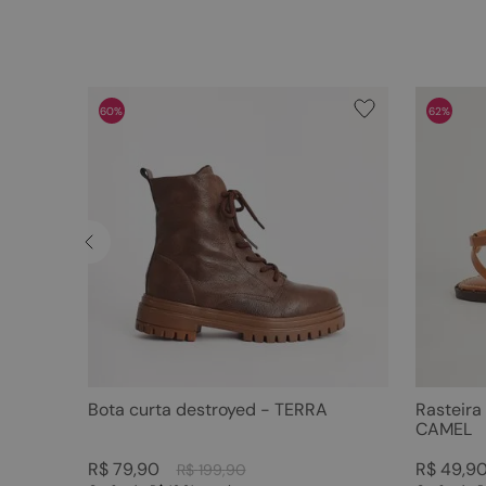
60%
62%
Bota curta destroyed - TERRA
Rasteira
CAMEL
R$
79
,
90
R$
49
,
9
R$
199
,
90