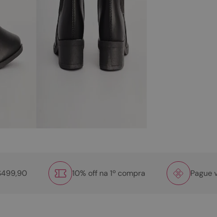
R$499,90
10% off na 1º compra
Pague v