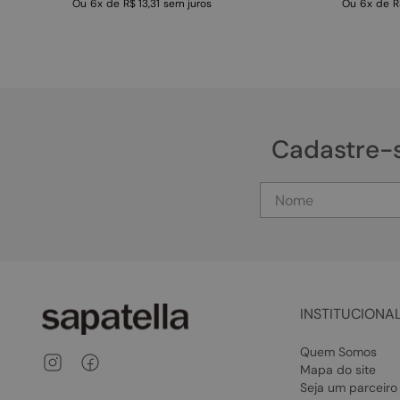
Ou
6
x
de
R$ 13,31
sem juros
Ou
6
x
de
R
Cadastre-
INSTITUCIONA
Quem Somos
Mapa do site
Seja um parceiro