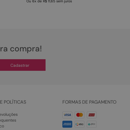
Ou
6
x
de
R$ 11,65
sem juros
ira compra!
Cadastrar
E POLÍTICAS
FORMAS DE PAGAMENTO
evoluções
equentes
co