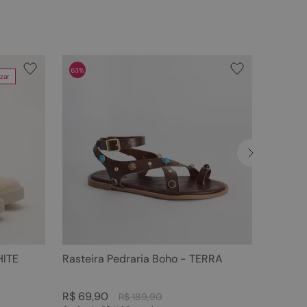
63%
zar
HITE
Rasteira Pedraria Boho - TERRA
R$
69
,
90
R$
189
,
90