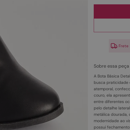
10
º
scarpin
Frete
Sobre essa peça
A Bota Básica Detal
busca praticidade 
atemporal, confecc
couro, ela apresenta
entre diferentes o
pelo detalhe lateral
metálica dourada,
modernidade ao visu
possui fechamento 