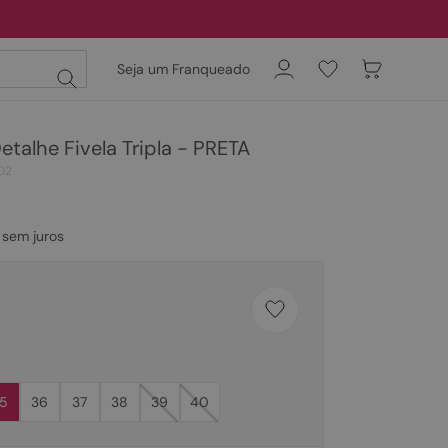
Seja um Franqueado
etalhe Fivela Tripla - PRETA
02
sem juros
5
36
37
38
39
40