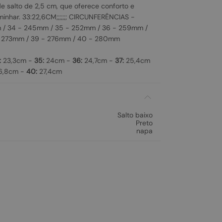
de salto de 2,5 cm, que oferece conforto e
minhar. 33:22,6CM;;;;;;; CIRCUNFERÊNCIAS -
 / 34 - 245mm / 35 - 252mm / 36 - 259mm /
- 273mm / 39 - 276mm / 40 - 280mm
:
23,3cm -
35:
24cm -
36:
24,7cm -
37:
25,4cm
6,8cm -
40:
27,4cm
Salto baixo
Preto
napa