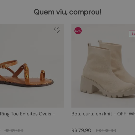
Quem viu, comprou!
67%
Ba
 Ring Toe Enfeites Ovais -
Bota curta em knit - OFF-W
0
R$
79
,
90
R$
129
,
90
R$
239
,
90