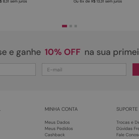
$ 8,31
sem juros
Ou
6
x
de
R$ 13,31
sem juros
se e ganhe
10% OFF
na sua prime
L
MINHA CONTA
SUPORTE 
Meus Dados
Trocas e D
Meus Pedidos
Dúvidas Fr
Cashback
Fale Conos