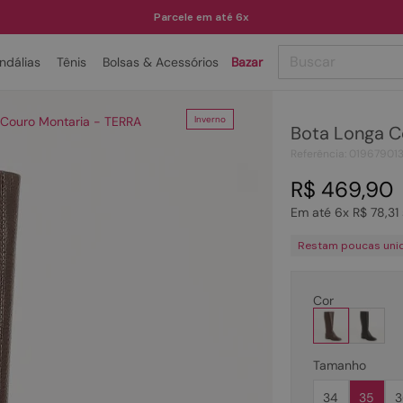
Parcele em até 6x
Buscar
ndálias
Tênis
Bolsas & Acessórios
Bazar
TERMOS MAIS BUSCADOS
 Couro Montaria - TERRA
Inverno
Bota Longa C
1
º
papete
Referência
:
01967901
2
º
tenis
R$
469
,
90
3
º
bota
Em até
6
x
R$
78
,
31
4
º
sandalia
Restam poucas uni
5
º
rasteira
6
º
tamanco
Cor
7
º
bolsa
8
º
sapatilha
Tamanho
9
º
óculos
34
35
3