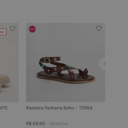
63%
zar
HITE
Rasteira Pedraria Boho - TERRA
R$
69
,
90
R$
189
,
90