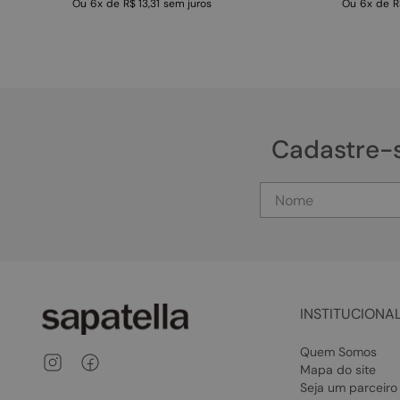
Ou
6
x
de
R$ 13,31
sem juros
Ou
6
x
de
R
Cadastre-
INSTITUCIONA
Quem Somos
Mapa do site
Seja um parceiro