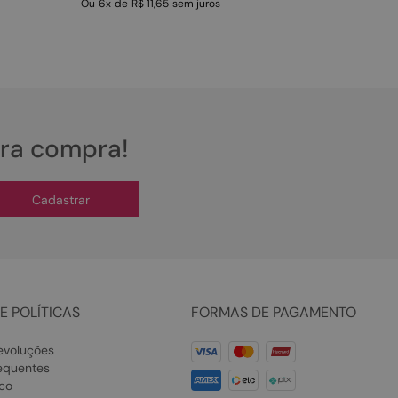
Ou
6
x
de
R$ 11,65
sem juros
ira compra!
Cadastrar
E POLÍTICAS
FORMAS DE PAGAMENTO
evoluções
equentes
co