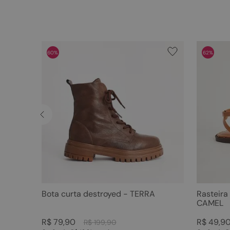
60%
62%
Bota curta destroyed - TERRA
Rasteira
CAMEL
R$
79
,
90
R$
49
,
9
R$
199
,
90