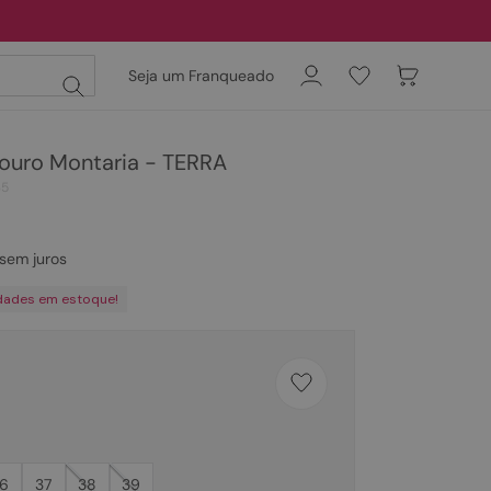
Seja um Franqueado
ouro Montaria - TERRA
35
sem juros
dades em estoque!
6
37
38
39