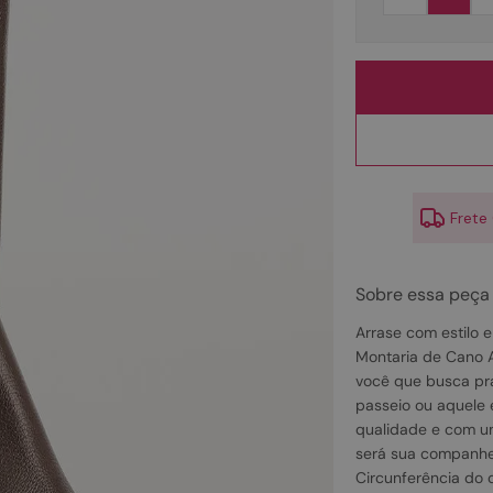
10
º
couro
Frete
Sobre essa peça
Arrase com estilo 
Montaria de Cano A
você que busca prat
passeio ou aquele 
qualidade e com um
será sua companheir
Circunferência do 