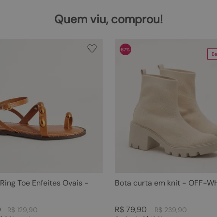
Quem viu, comprou!
67%
Ba
 Ring Toe Enfeites Ovais -
Bota curta em knit - OFF-W
0
R$
79
,
90
R$
129
,
90
R$
239
,
90