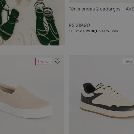
Tênis ondas 2 cadarços - AV
R$
219
,
90
Ou
6
x
de
R$ 36,65
sem juros
Inverno
Inver