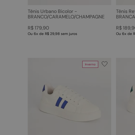
Tênis Urbano Bicolor -
Tênis R
BRANCO/CARAMELO/CHAMPAGNE
BRANC
R$
179
,
90
R$
189
,
9
Ou
6
x
de
R$ 29,98
sem juros
Ou
6
x
de
R
Inverno