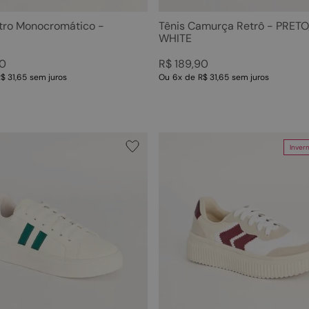
etro Monocromático -
Tênis Camurça Retrô - PRET
A
WHITE
0
R$
189
,
90
$ 31,65
sem juros
Ou
6
x
de
R$ 31,65
sem juros
Inver