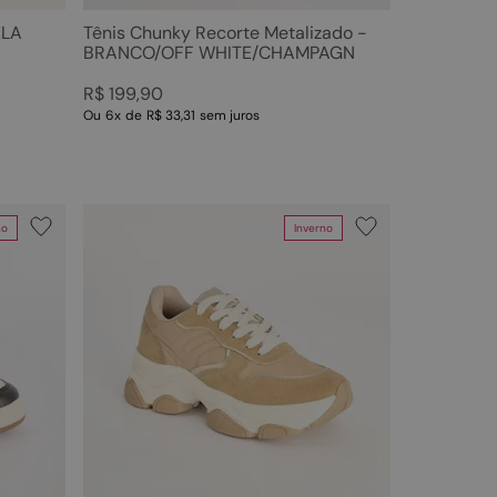
ELA
Tênis Chunky Recorte Metalizado -
BRANCO/OFF WHITE/CHAMPAGN
R$
199
,
90
Ou
6
x
de
R$ 33,31
sem juros
no
Inverno