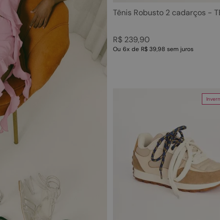
Tênis Robusto 2 cadarços - 
R$
239
,
90
Ou
6
x
de
R$ 39,98
sem juros
Inver