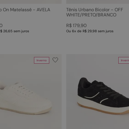
ip On Matelassê - AVELA
Tênis Urbano Bicolor - OFF
WHITE/PRETO/BRANCO
0
R$
179
,
90
R$ 26,65
sem juros
Ou
6
x
de
R$ 29,98
sem juros
Inverno
Inver