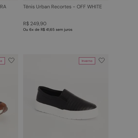
RRA
Tênis Urban Recortes - OFF WHITE
R$
249
,
90
Ou
6
x
de
R$ 41,65
sem juros
no
Inverno