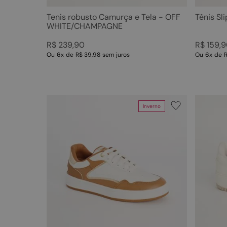
Tenis robusto Camurça e Tela - OFF
Tênis Sl
WHITE/CHAMPAGNE
R$
239
,
90
R$
159
,
9
Ou
6
x
de
R$ 39,98
sem juros
Ou
6
x
de
Inverno