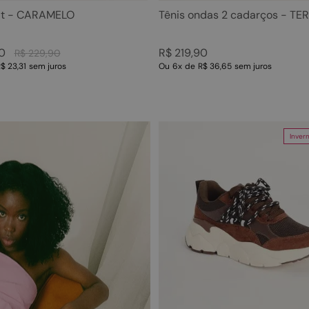
nit - CARAMELO
Tênis ondas 2 cadarços - TE
0
R$
219
,
90
R$
229
,
90
$ 23,31
sem juros
Ou
6
x
de
R$ 36,65
sem juros
Inver