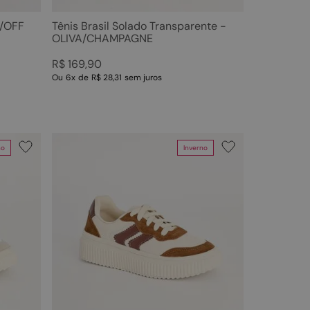
O/OFF
Tênis Brasil Solado Transparente -
OLIVA/CHAMPAGNE
R$
169
,
90
Ou
6
x
de
R$ 28,31
sem juros
no
Inverno