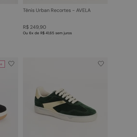
Tênis Urban Recortes - AVELA
R$
249
,
90
Ou
6
x
de
R$ 41,65
sem juros
no