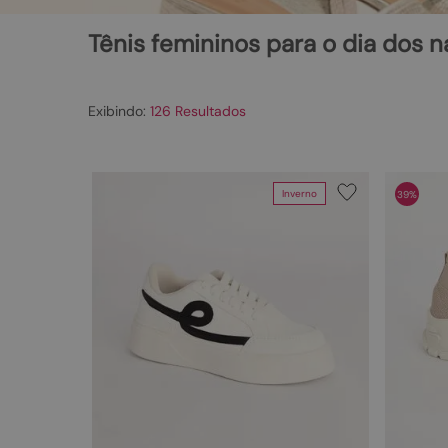
Tênis femininos para o dia dos
126
Inverno
39%
Departamento
Tamanho
Sapatos
43
42
41
34
35
36
37
38
39
40