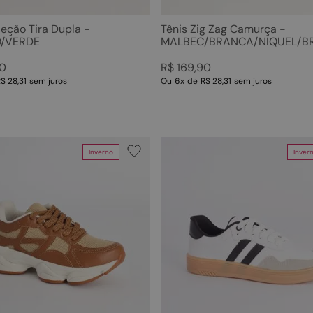
leção Tira Dupla -
Tênis Zig Zag Camurça -
/VERDE
MALBEC/BRANCA/NIQUEL/B
0
R$
169
,
90
$ 28,31
sem juros
Ou
6
x
de
R$ 28,31
sem juros
Inverno
Inver