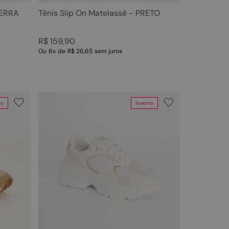
TERRA
Tênis Slip On Matelassê - PRETO
R$
159
,
90
Ou
6
x
de
R$ 26,65
sem juros
no
Inverno