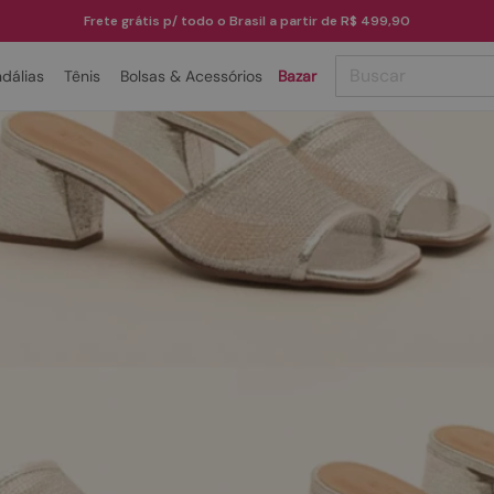
Frete grátis p/ todo o Brasil a partir de R$ 499,90
Buscar
dálias
Tênis
Bolsas & Acessórios
Bazar
TERMOS MAIS BUSCADOS
1
º
papete
2
º
rasteira
3
º
tenis
4
º
bota
5
º
sandalia
6
º
tamanco
7
º
bolsa
8
º
sapatilha
9
º
couro