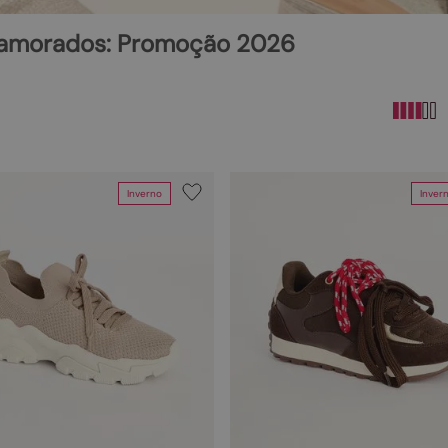
10
º
scarpin
 namorados: Promoção 2026
Inverno
Inver
Faixas de preço
R$ 59,00
–
R$ 250,00