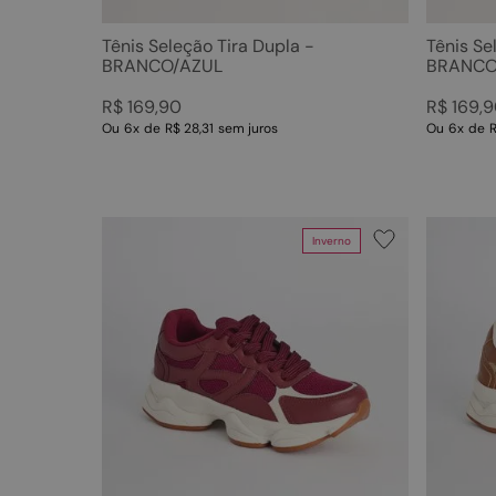
Tênis Seleção Tira Dupla -
Tênis Se
BRANCO/AZUL
BRANCO
R$
169
,
90
R$
169
,
9
Ou
6
x
de
R$ 28,31
sem juros
Ou
6
x
de
R
Inverno