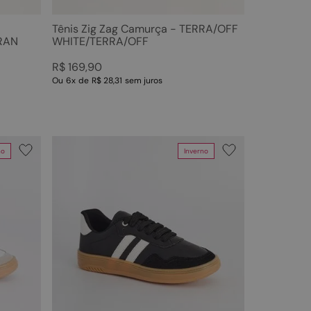
Tênis Zig Zag Camurça - TERRA/OFF
RAN
WHITE/TERRA/OFF
R$
169
,
90
Ou
6
x
de
R$ 28,31
sem juros
no
Inverno