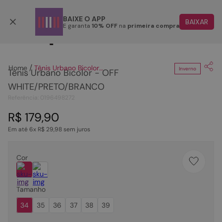
Parcele em até 6x
BAIXE O APP
BAIXAR
E garanta
10% OFF
na
primeira compra
Clique
para dar zoom.
TERMOS MAIS BUSCADOS
1
º
papete
Tênis Urbano Bicolor - OFF WHITE/PRETO/BRANCO
Inverno
Tênis Urbano Bicolor - OFF
2
º
tenis
WHITE/PRETO/BRANCO
3
º
bota
Referência
:
0196498272
4
º
rasteira
R$
179
,
90
5
º
sandalia
Em até
6
x
R$
29
,
98
sem juros
6
º
tamanco
Cor
7
º
bolsa
8
º
sapatilha
Tamanho
9
º
couro
34
35
36
37
38
39
10
º
scarpin