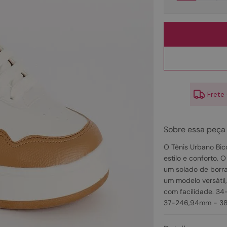
10
º
couro
Frete
Sobre essa peça
O Tênis Urbano Bico
estilo e conforto.
um solado de borra
um modelo versátil
com facilidade. 
37-246,94mm - 3