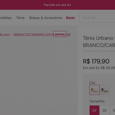
Parcele em até 6x
Buscar
ndálias
Tênis
Bolsas & Acessórios
Bazar
TERMOS MAIS BUSCADOS
 Bicolor - BRANCO/CARAMELO/CHAMPAGNE
Inverno
Tênis Urbano 
1
º
papete
BRANCO/CA
2
º
tenis
Referência
:
01964987
3
º
bota
R$
179
,
90
4
º
sandalia
Em até
6
x
R$
29
,
9
5
º
rasteira
Cor
6
º
tamanco
7
º
bolsa
Tamanho
8
º
sapatilha
34
35
3
9
º
óculos