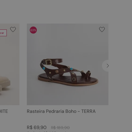
63%
zar
HITE
Rasteira Pedraria Boho - TERRA
R$
69
,
90
R$
189
,
90