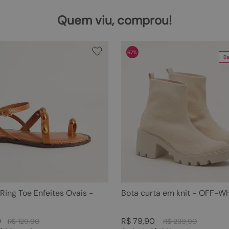
Quem viu, comprou!
67%
Ba
 Ring Toe Enfeites Ovais -
Bota curta em knit - OFF-W
0
R$
79
,
90
R$
129
,
90
R$
239
,
90