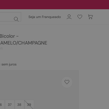
Seja um Franqueado
Bicolor -
RAMELO/CHAMPAGNE
65
8
sem juros
6
37
38
39