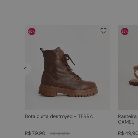
60%
62%
Bota curta destroyed - TERRA
Rasteira
CAMEL
R$
79
,
90
R$
49
,
9
R$
199
,
90