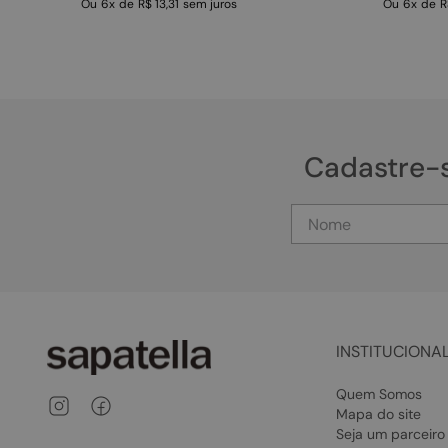
Ou
6
x
de
R$ 13,31
sem juros
Ou
6
x
de
R
Cadastre-
INSTITUCIONA
Quem Somos
Mapa do site
Seja um parceiro