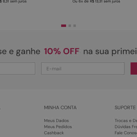
$ 8,31
sem juros
Ou
6
x
de
R$ 13,31
sem juros
se e ganhe
10% OFF
na sua prime
L
MINHA CONTA
SUPORTE 
Meus Dados
Trocas e D
Meus Pedidos
Dúvidas Fr
Cashback
Fale Conos