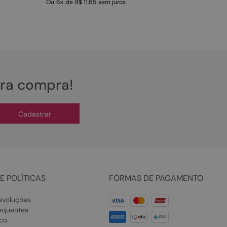
Ou
6
x
de
R$ 11,65
sem juros
ira compra!
Cadastrar
E POLÍTICAS
FORMAS DE PAGAMENTO
evoluções
equentes
co