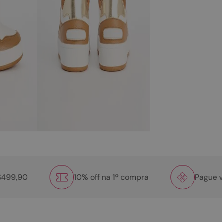
R$499,90
10% off na 1º compra
Pague v