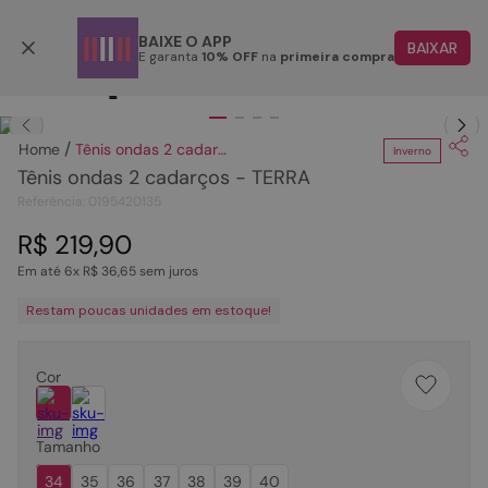
Parcele em até 6x
BAIXE O APP
BAIXAR
E garanta
10% OFF
na
primeira compra
TERMOS MAIS BUSCADOS
Clique
para dar zoom.
1
º
papete
Tênis ondas 2 cadarços - TERRA
Inverno
2
º
bota
Tênis ondas 2 cadarços - TERRA
3
º
tenis
Referência
:
0195420135
4
º
rasteira
R$
219
,
90
Em até
6
x
R$
36
,
65
sem juros
5
º
sandalia
Restam poucas unidades em estoque!
6
º
tamanco
7
º
bolsa
Cor
8
º
sapatilha
9
º
óculos
Tamanho
10
º
couro
34
35
36
37
38
39
40