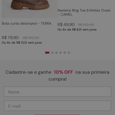
Rasteira Ring Toe Enfeites Ovais
- CAMEL
Bota curta destroyed - TERRA
R$
49
,
90
R$
129
,
90
Ou
6
x
de
R$ 8,31
sem juros
R$
79
,
90
R$
199
,
90
Ou
6
x
de
R$ 13,31
sem juros
Cadastre-se e ganhe
10% OFF
na sua primeira
compra!