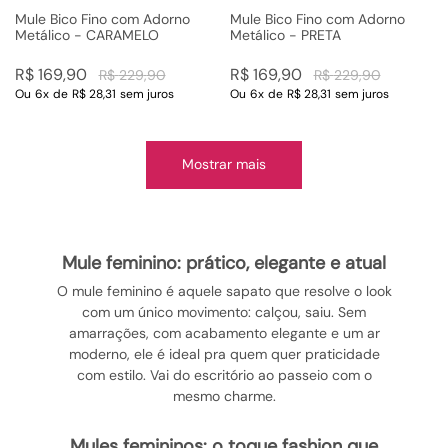
Mule Bico Fino com Adorno
Mule Bico Fino com Adorno
Metálico - CARAMELO
Metálico - PRETA
R$
169
,
90
R$
169
,
90
R$
229
,
90
R$
229
,
90
Ou
6
x
de
R$ 28,31
sem juros
Ou
6
x
de
R$ 28,31
sem juros
Mostrar mais
mule feminino: prático, elegante e atual
O mule feminino é aquele sapato que resolve o look
com um único movimento: calçou, saiu. Sem
amarrações, com acabamento elegante e um ar
moderno, ele é ideal pra quem quer praticidade
com estilo. Vai do escritório ao passeio com o
mesmo charme.
mules femininos: o toque fashion que