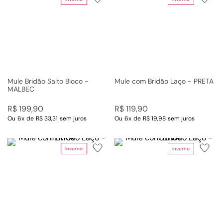
Mule Bridão Salto Bloco -
Mule com Bridão Laço - PRETA
MALBEC
R$
199
,
90
R$
119
,
90
Ou
6
x
de
R$ 33,31
sem juros
Ou
6
x
de
R$ 19,98
sem juros
Inverno
Inverno