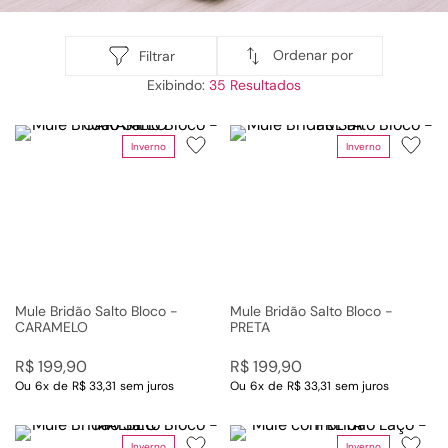
Ordenar por
Filtrar
35
Inverno
Inverno
Mule Bridão Salto Bloco -
Mule Bridão Salto Bloco -
CARAMELO
PRETA
R$
199
,
90
R$
199
,
90
Ou
6
x
de
R$ 33,31
sem juros
Ou
6
x
de
R$ 33,31
sem juros
Inverno
Inverno