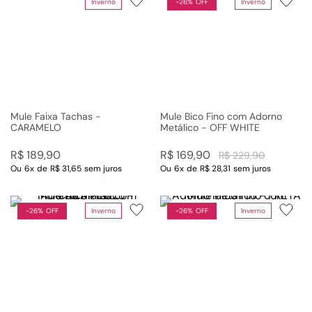
Inverno
-
26%
Inverno
26%
Mule Faixa Tachas -
Mule Bico Fino com Adorno
CARAMELO
Metálico - OFF WHITE
R$
189
,
90
R$
169
,
90
R$
229
,
90
Ou
6
x
de
R$ 31,65
sem juros
Ou
6
x
de
R$ 28,31
sem juros
-
26%
Inverno
-
26%
Inverno
26%
26%