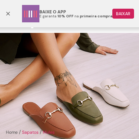
Parcele em até 6x
BAIXE O APP
BAIXAR
E garanta
10% OFF
na
primeira compra
TERMOS MAIS BUSCADOS
1
º
papete
2
º
rasteira
3
º
tenis
Mules
4
º
bota
5
º
sandalia
6
º
tamanco
7
º
bolsa
8
º
sapatilha
9
º
couro
Sapatos
Mules
10
º
scarpin