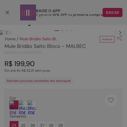
Parcele em até 6x
BAIXE O APP
BAIXAR
E garanta
10% OFF
na
primeira compra
TERMOS MAIS BUSCADOS
Clique
para dar zoom.
1
º
papete
Mule Bridão Salto Bloco - MALBEC
Inverno
2
º
tenis
Mule Bridão Salto Bloco - MALBEC
3
º
bota
Referência
:
0196342512
4
º
sandalia
R$
199
,
90
Em até
6
x
R$
33
,
31
sem juros
5
º
rasteira
Restam poucas unidades em estoque!
6
º
tamanco
7
º
bolsa
Cor
8
º
sapatilha
9
º
óculos
Tamanho
10
º
couro
34
35
36
37
38
39