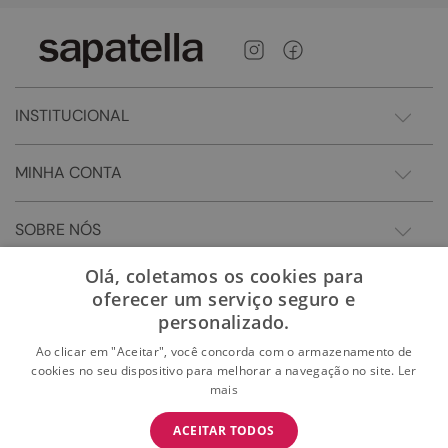
INSTITUCIONAL
MINHA CONTA
SOBRE NÓS
Olá, coletamos os cookies para
oferecer um serviço seguro e
personalizado.
Ao clicar em "Aceitar", você concorda com o armazenamento de
cookies no seu dispositivo para melhorar a navegação no site.
Ler
mais
BAIXE O APP
ACEITAR TODOS
BAIXAR
E garanta 15% OFF na primeira compra