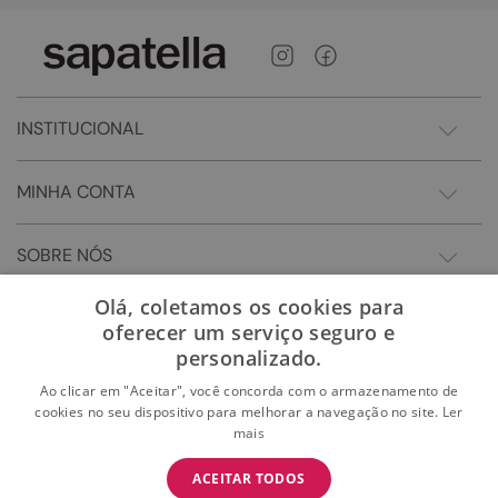
INSTITUCIONAL
MINHA CONTA
SOBRE NÓS
Olá, coletamos os cookies para
oferecer um serviço seguro e
personalizado.
Ao clicar em "Aceitar", você concorda com o armazenamento de
cookies no seu dispositivo para melhorar a navegação no site.
Ler
mais
BAIXE O APP
ACEITAR TODOS
BAIXAR
E garanta 15% OFF na primeira compra