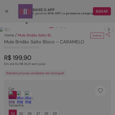
Parcele em até 6x
BAIXE O APP
BAIXAR
E garanta
10% OFF
na
primeira compra
TERMOS MAIS BUSCADOS
Clique
para dar zoom.
1
º
papete
Mule Bridão Salto Bloco - CARAMELO
Inverno
2
º
tenis
Mule Bridão Salto Bloco - CARAMELO
3
º
bota
Referência
:
0196340016
4
º
sandalia
R$
199
,
90
Em até
6
x
R$
33
,
31
sem juros
5
º
rasteira
Restam poucas unidades em estoque!
6
º
tamanco
7
º
bolsa
Cor
8
º
sapatilha
9
º
óculos
Tamanho
10
º
couro
34
35
36
37
38
39