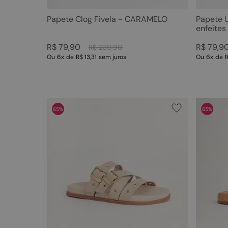
Papete Clog Fivela - CARAMELO
Papete 
enfeite
R$
79
,
90
R$
79
,
9
R$
239
,
90
Ou
6
x
de
R$ 13,31
sem juros
Ou
6
x
de
R
65%
65%