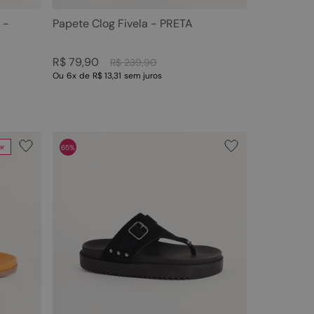
 -
Papete Clog Fivela - PRETA
R$
79
,
90
R$
239
,
90
Ou
6
x
de
R$ 13,31
sem juros
ar
65%