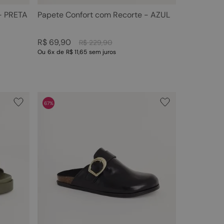
- PRETA
Papete Confort com Recorte - AZUL
R$
69
,
90
R$
229
,
90
Ou
6
x
de
R$ 11,65
sem juros
67%