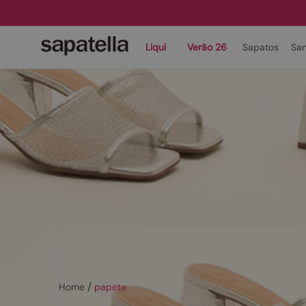
Liqui
Verão 26
Sapatos
San
papete