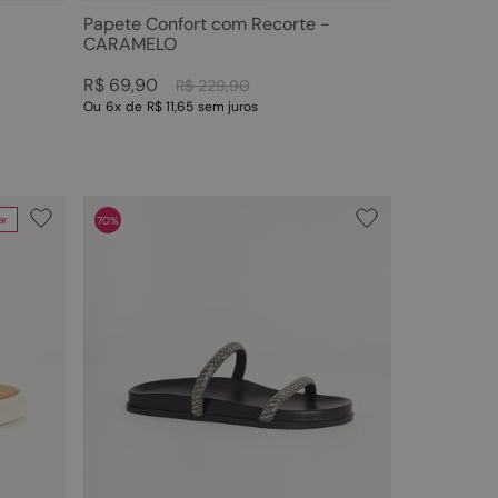
Papete Confort com Recorte -
CARAMELO
R$
69
,
90
R$
229
,
90
Ou
6
x
de
R$ 11,65
sem juros
ar
70%