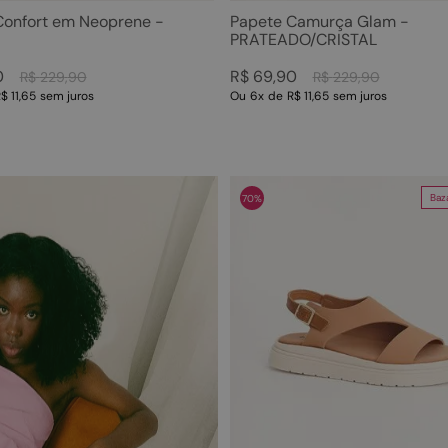
Ver mais 28
Ver mais 2
Confort em Neoprene -
Papete Camurça Glam -
PRATEADO/CRISTAL
0
R$
69
,
90
R$
229
,
90
R$
229
,
90
$ 11,65
sem juros
Ou
6
x
de
R$ 11,65
sem juros
Baz
70%