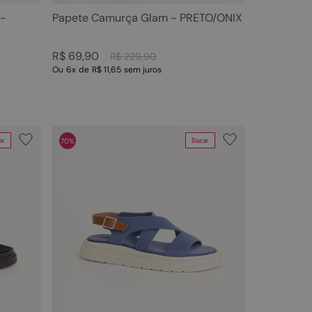
 -
Papete Camurça Glam - PRETO/ONIX
R$
69
,
90
R$
229
,
90
Ou
6
x
de
R$ 11,65
sem juros
ar
Bazar
70%