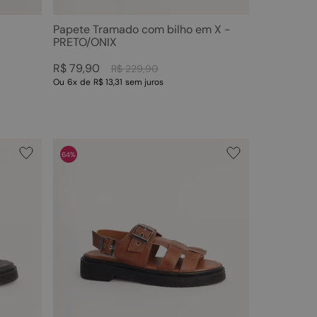
Papete Tramado com bilho em X -
PRETO/ONIX
R$
79
,
90
R$
229
,
90
Ou
6
x
de
R$ 13,31
sem juros
64%