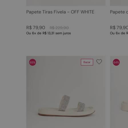
Papete Tiras Fivela - OFF WHITE
Papete 
R$
79
,
90
R$
79
,
9
R$
229
,
90
Ou
6
x
de
R$ 13,31
sem juros
Ou
6
x
de
R
Bazar
65%
64%