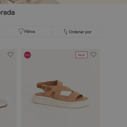
orada
Filtros
Ordenar por
Bazar
70%
Faixas de preço
R$ 49,00
–
R$ 240,00