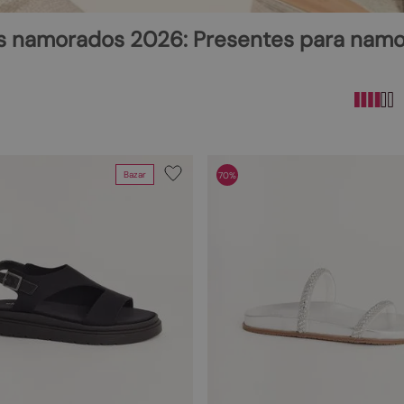
10
º
scarpin
os namorados 2026: Presentes para nam
Bazar
70%
Cor
Tamanho
PRETA
33
as
CARAMELO
34
ms
OFF WHITE
35
TERRA
36
AMENDOA
37
AVELA
38
LEMON
39
OLIVA
40
PALHA
33/34
BAUNILHA
35/36