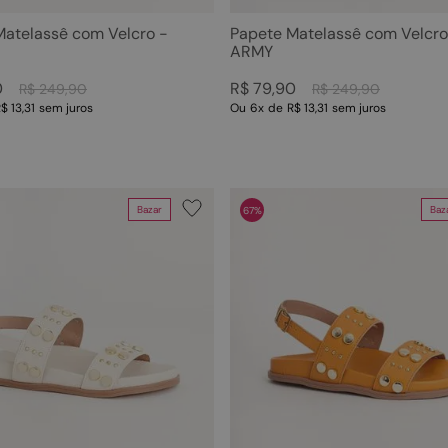
Matelassê com Velcro -
Papete Matelassê com Velcro
ARMY
0
R$
79
,
90
R$
249
,
90
R$
249
,
90
$ 13,31
sem juros
Ou
6
x
de
R$ 13,31
sem juros
Bazar
Baz
67%