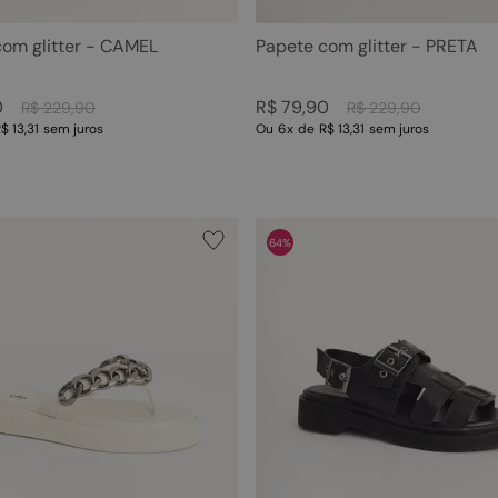
com glitter - CAMEL
Papete com glitter - PRETA
0
R$
79
,
90
R$
229
,
90
R$
229
,
90
$ 13,31
sem juros
Ou
6
x
de
R$ 13,31
sem juros
64%