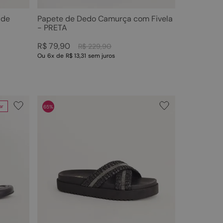
 de
Papete de Dedo Camurça com Fivela
- PRETA
R$
79
,
90
R$
229
,
90
Ou
6
x
de
R$ 13,31
sem juros
ar
65%