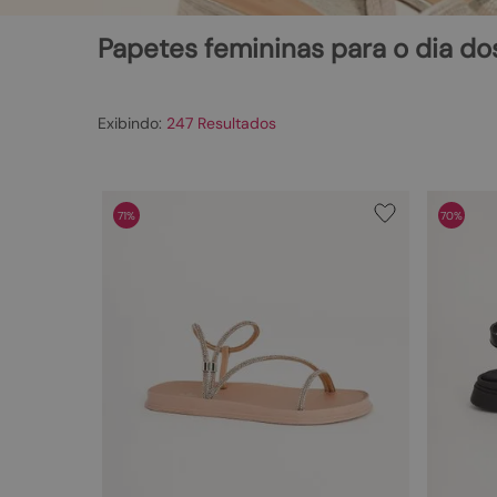
Papetes femininas para o dia d
247
71%
70%
Departamento
Categoria
Sandálias
Papete
Rasteir
Flatfor