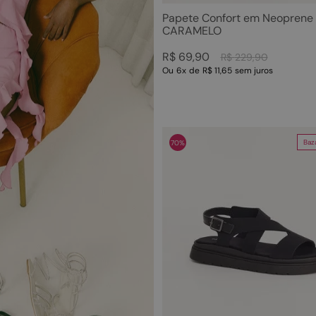
Papete Confort em Neoprene
CARAMELO
R$
69
,
90
R$
229
,
90
Ou
6
x
de
R$ 11,65
sem juros
Baz
70%