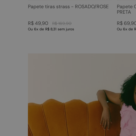
Papete tiras strass - ROSADO/ROSE
Papete 
PRETA
R$
49
,
90
R$
69
,
9
R$
169
,
90
Ou
6
x
de
R$ 8,31
sem juros
Ou
6
x
de
R