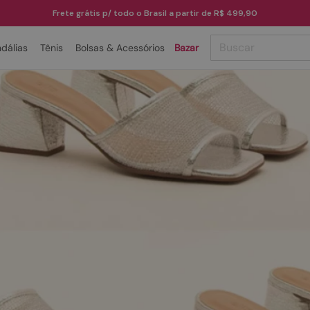
Frete grátis p/ todo o Brasil a partir de R$ 499,90
Buscar
dálias
Tênis
Bolsas & Acessórios
Bazar
TERMOS MAIS BUSCADOS
1
º
papete
2
º
rasteira
3
º
tenis
4
º
bota
5
º
sandalia
6
º
tamanco
7
º
bolsa
8
º
sapatilha
9
º
couro