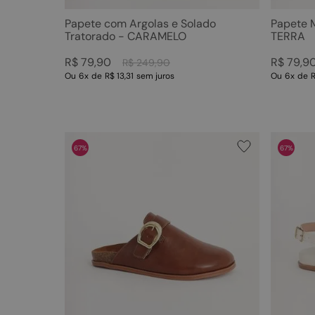
Papete com Argolas e Solado
Papete 
Tratorado - CARAMELO
TERRA
R$
79
,
90
R$
79
,
9
R$
249
,
90
Ou
6
x
de
R$ 13,31
sem juros
Ou
6
x
de
R
67%
67%