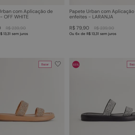
Urban com Aplicação de
Papete Urban com Aplicação
s - OFF WHITE
enfeites - LARANJA
0
R$
79
,
90
R$
239
,
90
R$
239
,
90
$ 13,31
sem juros
Ou
6
x
de
R$ 13,31
sem juros
Bazar
Baz
65%