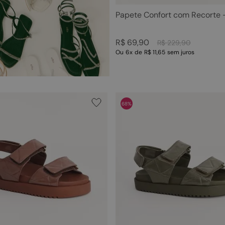
Papete Confort com Recorte 
R$
69
,
90
R$
229
,
90
Ou
6
x
de
R$ 11,65
sem juros
68%