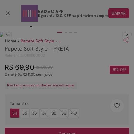
Parcele em até 6x
BAIXE O APP
BAIXAR
E garanta
10% OFF
na
primeira compra
TERMOS MAIS BUSCADOS
Clique
para dar zoom.
1
º
papete
Papete Soft Style - PRETA
2
º
tenis
Papete Soft Style - PRETA
3
º
bota
Referência
:
0188160002
4
º
sandalia
R$
69
,
90
R$
179
,
90
61
% OFF
Em até
6
x
R$
11
,
65
sem juros
5
º
rasteira
Restam poucas unidades em estoque!
6
º
tamanco
7
º
bolsa
Tamanho
8
º
sapatilha
34
35
36
37
38
39
40
9
º
óculos
10
º
couro
Comprar