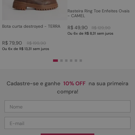
Rasteira Ring Toe Enfeites Ovais
- CAMEL
Bota curta destroyed - TERRA
R$
49
,
90
R$
129
,
90
Ou
6
x
de
R$ 8,31
sem juros
R$
79
,
90
R$
199
,
90
Ou
6
x
de
R$ 13,31
sem juros
Cadastre-se e ganhe
10% OFF
na sua primeira
compra!