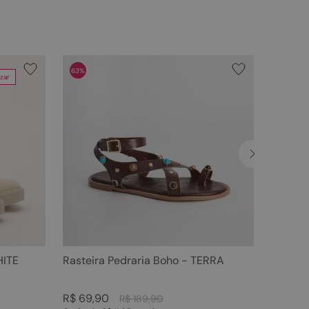
63%
zar
HITE
Rasteira Pedraria Boho - TERRA
R$
69
,
90
R$
189
,
90