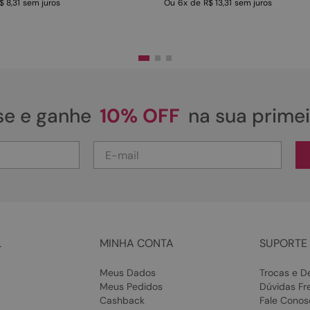
$ 8,31
sem juros
Ou
6
x
de
R$ 13,31
sem juros
se e ganhe
10% OFF
na sua prime
L
MINHA CONTA
SUPORTE 
Meus Dados
Trocas e D
Meus Pedidos
Dúvidas Fr
Cashback
Fale Conos