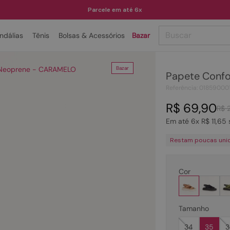
Parcele em até 6x
Buscar
ndálias
Tênis
Bolsas & Acessórios
Bazar
TERMOS MAIS BUSCADOS
 Neoprene - CARAMELO
Bazar
Papete Conf
1
º
papete
Referência
:
01859000
2
º
tenis
R$
69
,
90
R$
3
º
bota
Em até
6
x
R$
11
,
65
4
º
rasteira
Restam poucas uni
5
º
sandalia
6
º
tamanco
Cor
7
º
bolsa
8
º
sapatilha
Tamanho
9
º
couro
34
35
3