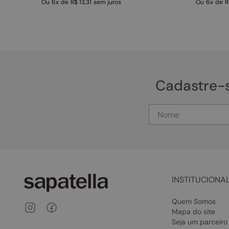
Ou
6
x
de
R$ 13,31
sem juros
Ou
6
x
de
R
Cadastre-
INSTITUCIONA
Quem Somos
Mapa do site
Seja um parceiro