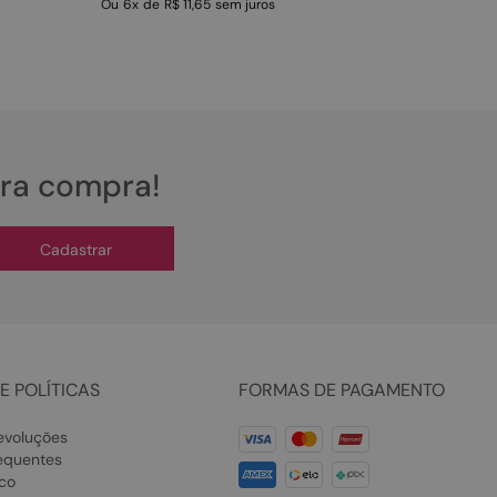
Ou
6
x
de
R$ 11,65
sem juros
ira compra!
Cadastrar
E POLÍTICAS
FORMAS DE PAGAMENTO
evoluções
equentes
co