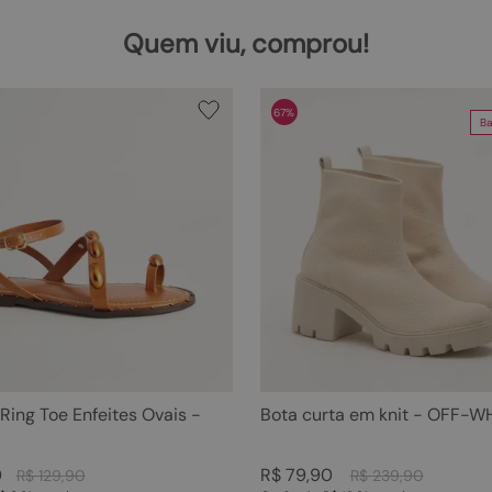
Quem viu, comprou!
67%
Ba
 Ring Toe Enfeites Ovais -
Bota curta em knit - OFF-W
0
R$
79
,
90
R$
129
,
90
R$
239
,
90