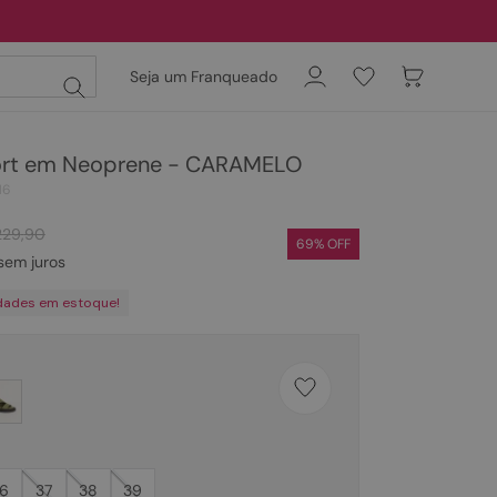
Seja um Franqueado
ort em Neoprene - CARAMELO
16
229
,
90
69
% OFF
sem juros
dades em estoque!
6
37
38
39