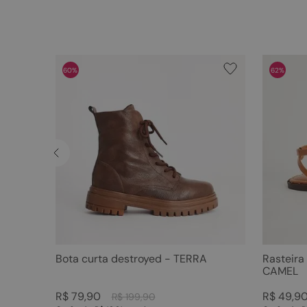
60%
62%
Bota curta destroyed - TERRA
Rasteira
CAMEL
R$
79
,
90
R$
49
,
9
R$
199
,
90