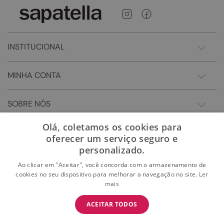
INSTITUCIONAL
MINHA CONTA
SOBRE NÓS
Olá, coletamos os cookies para
oferecer um serviço seguro e
personalizado.
Ao clicar em "Aceitar", você concorda com o armazenamento de
cookies no seu dispositivo para melhorar a navegação no site.
Ler
mais
BAIXE O APP
ACEITAR TODOS
BAIXAR
E garanta 15% OFF na primeira compra