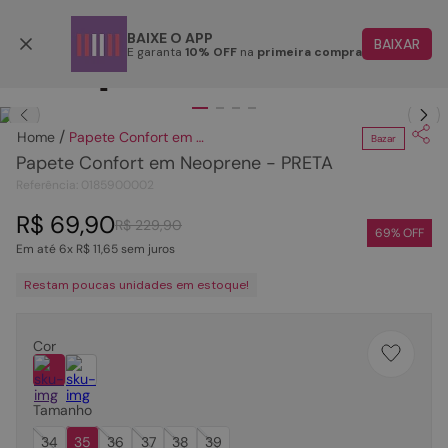
Parcele em até 6x
BAIXE O APP
BAIXAR
E garanta
10% OFF
na
primeira compra
TERMOS MAIS BUSCADOS
Clique
para dar zoom.
1
º
papete
Papete Confort em Neoprene - PRETA
Bazar
2
º
rasteira
Papete Confort em Neoprene - PRETA
3
º
tenis
Referência
:
0185900002
4
º
bota
R$
69
,
90
R$
229
,
90
69
% OFF
Em até
6
x
R$
11
,
65
sem juros
5
º
sandalia
Restam poucas unidades em estoque!
6
º
tamanco
7
º
bolsa
Cor
8
º
sapatilha
9
º
couro
Tamanho
10
º
scarpin
34
35
36
37
38
39