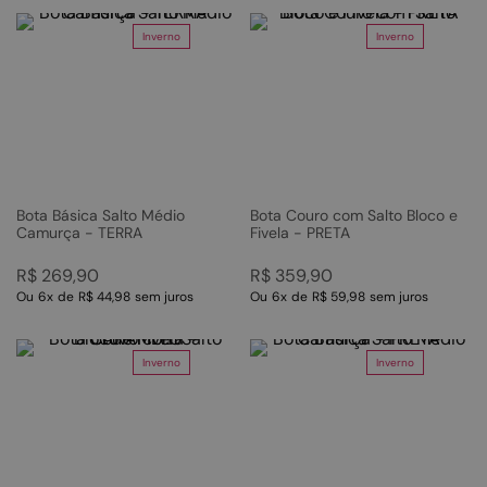
Inverno
Inverno
Bota Básica Salto Médio
Bota Couro com Salto Bloco e
Camurça - TERRA
Fivela - PRETA
R$
269
,
90
R$
359
,
90
Ou
6
x
de
R$ 44,98
sem juros
Ou
6
x
de
R$ 59,98
sem juros
Inverno
Inverno