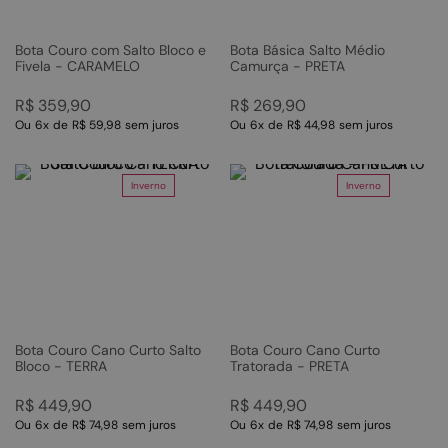
Bota Couro com Salto Bloco e
Bota Básica Salto Médio
Fivela - CARAMELO
Camurça - PRETA
R$
359
,
90
R$
269
,
90
Ou
6
x
de
R$ 59,98
sem juros
Ou
6
x
de
R$ 44,98
sem juros
Inverno
Inverno
Bota Couro Cano Curto Salto
Bota Couro Cano Curto
Bloco - TERRA
Tratorada - PRETA
R$
449
,
90
R$
449
,
90
Ou
6
x
de
R$ 74,98
sem juros
Ou
6
x
de
R$ 74,98
sem juros