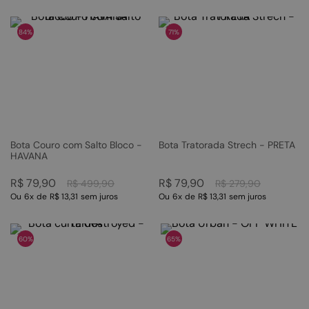
84%
71%
Bota Couro com Salto Bloco -
Bota Tratorada Strech - PRETA
HAVANA
R$
79
,
90
R$
79
,
90
R$
499
,
90
R$
279
,
90
Ou
6
x
de
R$ 13,31
sem juros
Ou
6
x
de
R$ 13,31
sem juros
60%
65%