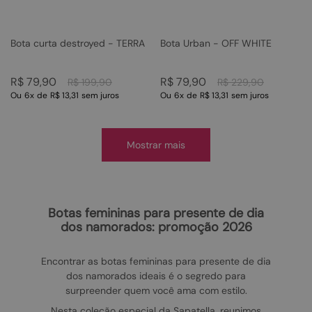
Bota curta destroyed - TERRA
Bota Urban - OFF WHITE
R$
79
,
90
R$
79
,
90
R$
199
,
90
R$
229
,
90
Ou
6
x
de
R$ 13,31
sem juros
Ou
6
x
de
R$ 13,31
sem juros
Mostrar mais
botas femininas para presente de dia
dos namorados: promoção 2026
Encontrar as botas femininas para presente de dia
dos namorados ideais é o segredo para
surpreender quem você ama com estilo.
Nesta coleção especial da Sapatella, reunimos