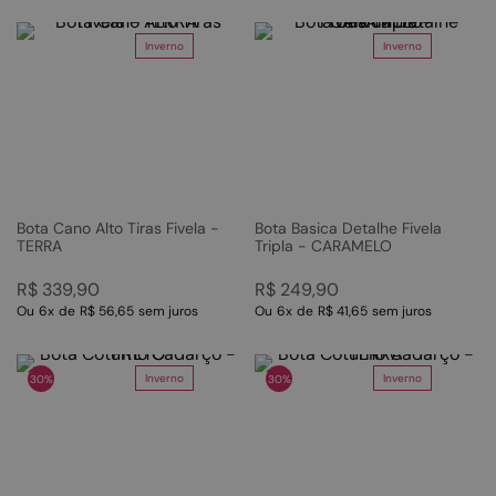
Inverno
Inverno
Bota Cano Alto Tiras Fivela -
Bota Basica Detalhe Fivela
TERRA
Tripla - CARAMELO
R$
339
,
90
R$
249
,
90
Ou
6
x
de
R$ 56,65
sem juros
Ou
6
x
de
R$ 41,65
sem juros
Inverno
Inverno
30%
30%