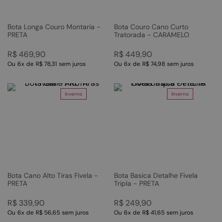
Bota Longa Couro Montaria -
Bota Couro Cano Curto
PRETA
Tratorada - CARAMELO
R$
469
,
90
R$
449
,
90
Ou
6
x
de
R$ 78,31
sem juros
Ou
6
x
de
R$ 74,98
sem juros
Inverno
Inverno
Bota Cano Alto Tiras Fivela -
Bota Basica Detalhe Fivela
PRETA
Tripla - PRETA
R$
339
,
90
R$
249
,
90
Ou
6
x
de
R$ 56,65
sem juros
Ou
6
x
de
R$ 41,65
sem juros