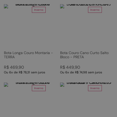
Inverno
Inverno
Bota Longa Couro Montaria -
Bota Couro Cano Curto Salto
TERRA
Bloco - PRETA
R$
469
,
90
R$
449
,
90
Ou
6
x
de
R$ 78,31
sem juros
Ou
6
x
de
R$ 74,98
sem juros
Inverno
Inverno