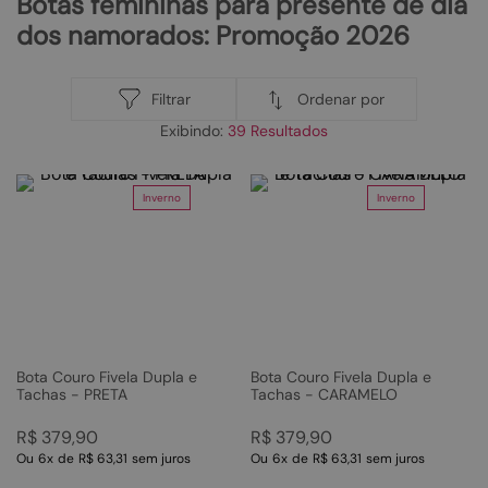
Botas femininas para presente de dia
dos namorados: Promoção 2026
Ordenar por
Filtrar
39
Inverno
Inverno
Bota Couro Fivela Dupla e
Bota Couro Fivela Dupla e
Tachas - PRETA
Tachas - CARAMELO
R$
379
,
90
R$
379
,
90
Ou
6
x
de
R$ 63,31
sem juros
Ou
6
x
de
R$ 63,31
sem juros