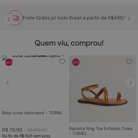
Frete Grátis p/ todo Brasil a partir de R$499,90
Quem viu, comprou!
60%
62%
Bota curta destroyed - TERRA
Rasteira Ring Toe Enfeites Ovais
R$
79
,
90
R$
199
,
90
- CAMEL
Ou
6
x
de
R$ 13,31
sem juros