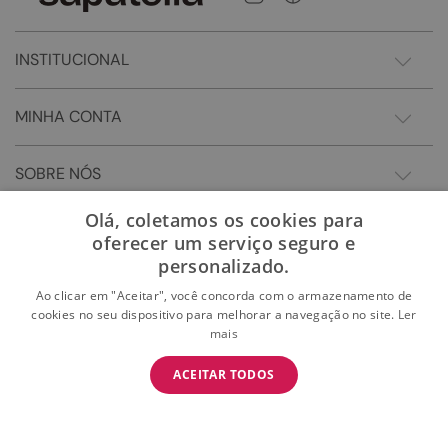
INSTITUCIONAL
MINHA CONTA
SOBRE NÓS
Olá, coletamos os cookies para
oferecer um serviço seguro e
personalizado.
Ao clicar em "Aceitar", você concorda com o armazenamento de
cookies no seu dispositivo para melhorar a navegação no site.
Ler
mais
BAIXE O APP
ACEITAR TODOS
BAIXAR
E garanta 15% OFF na primeira compra