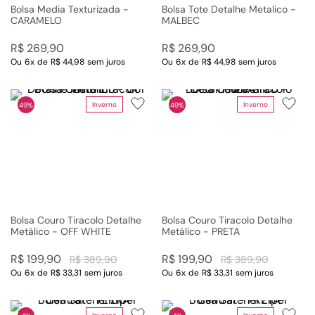
Bolsa Media Texturizada -
Bolsa Tote Detalhe Metalico -
CARAMELO
MALBEC
R$
269
,
90
R$
269
,
90
Ou
6
x
de
R$ 44,98
sem juros
Ou
6
x
de
R$ 44,98
sem juros
Inverno
Inverno
49%
49%
Bolsa Couro Tiracolo Detalhe
Bolsa Couro Tiracolo Detalhe
Metálico - OFF WHITE
Metálico - PRETA
R$
199
,
90
R$
199
,
90
R$
389
,
90
R$
389
,
90
Ou
6
x
de
R$ 33,31
sem juros
Ou
6
x
de
R$ 33,31
sem juros