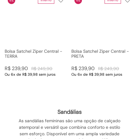
Inverno
Inverno
4%
4%
Bolsa Satchel Zíper Central -
Bolsa Satchel Zíper Central -
TERRA
PRETA
R$
239
,
90
R$
239
,
90
R$
249
,
90
R$
249
,
90
Ou
6
x
de
R$ 39,98
sem juros
Ou
6
x
de
R$ 39,98
sem juros
sandálias
As sandálias femininas são uma opção de calçado
atemporal e versátil que combina conforto e estilo
sem esforço. Disponível em uma ampla variedade