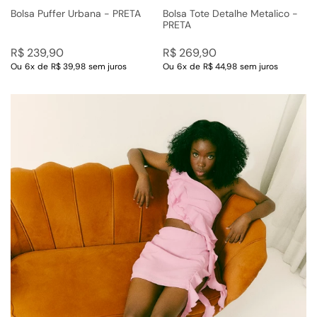
Bolsa Puffer Urbana - PRETA
Bolsa Tote Detalhe Metalico -
PRETA
R$
239
,
90
R$
269
,
90
Ou
6
x
de
R$ 39,98
sem juros
Ou
6
x
de
R$ 44,98
sem juros