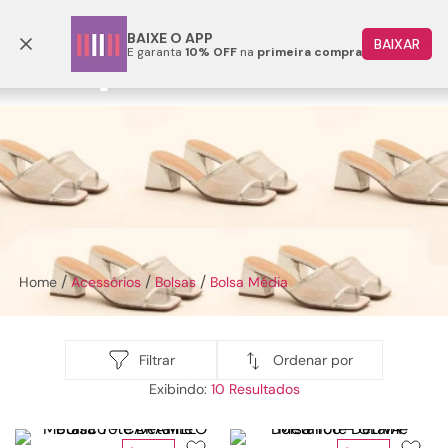
Frete grátis p/ todo o Brasil a partir de R$ 499,90
BAIXE O APP
BAIXAR
E garanta
10% OFF
na
primeira compra
TERMOS MAIS BUSCADOS
1
º
papete
2
º
tenis
3
º
bota
Bolsa Média
4
º
rasteira
5
º
sandalia
Acessórios
Bolsas
Bolsa Média
6
º
tamanco
7
º
bolsa
8
º
sapatilha
Ordenar por
Filtrar
10
9
º
couro
10
º
scarpin