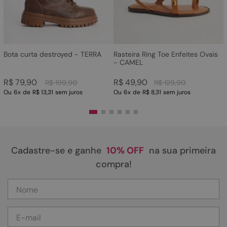
Bota curta destroyed - TERRA
Rasteira Ring Toe Enfeites Ovais
- CAMEL
R$
79
,
90
R$
49
,
90
R$
199
,
90
R$
129
,
90
Ou
6
x
de
R$ 13,31
sem juros
Ou
6
x
de
R$ 8,31
sem juros
Cadastre-se e ganhe
10% OFF
na sua primeira
compra!