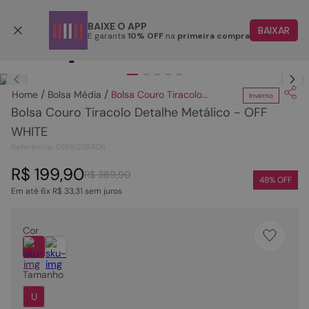
Parcele em até 6x
BAIXE O APP
BAIXAR
E garanta
10% OFF
na
primeira compra
TERMOS MAIS BUSCADOS
Clique
para dar zoom.
1
º
papete
Bolsa Média
Bolsa Couro Tiracolo Detalhe Metálico - OFF WHITE
Inverno
2
º
tenis
Bolsa Couro Tiracolo Detalhe Metálico - OFF
3
º
bota
WHITE
Referência
:
0196038406
4
º
rasteira
R$
199
,
90
5
º
sandalia
R$
389
,
90
48
% OFF
Em até
6
x
R$
33
,
31
sem juros
6
º
tamanco
7
º
bolsa
Cor
8
º
sapatilha
9
º
couro
Tamanho
10
º
scarpin
U