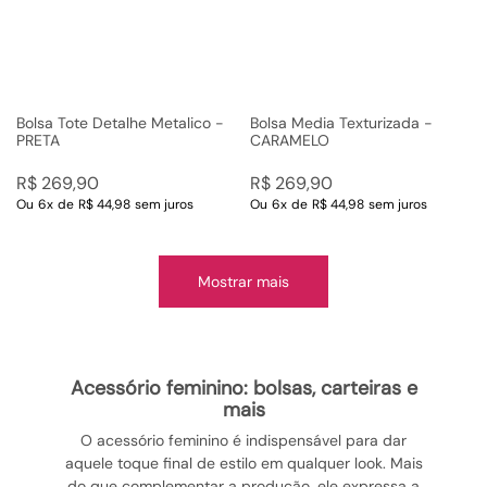
Bolsa Tote Detalhe Metalico -
Bolsa Media Texturizada -
PRETA
CARAMELO
R$
269
,
90
R$
269
,
90
Ou
6
x
de
R$ 44,98
sem juros
Ou
6
x
de
R$ 44,98
sem juros
Mostrar mais
acessório feminino: bolsas, carteiras e
mais
O acessório feminino é indispensável para dar
aquele toque final de estilo em qualquer look. Mais
do que complementar a produção, ele expressa a