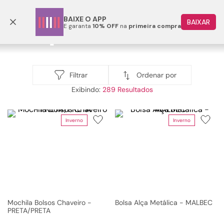
Parcele em até 6x
BAIXE O APP
BAIXAR
E garanta
10% OFF
na
primeira compra
TERMOS MAIS BUSCADOS
1
º
papete
Acessórios
2
º
tenis
Ordenar por
Filtrar
Acessórios
289
3
º
bota
4
º
sandalia
Inverno
Inverno
5
º
rasteira
6
º
tamanco
7
º
bolsa
8
º
sapatilha
9
º
óculos
Mochila Bolsos Chaveiro -
Bolsa Alça Metálica - MALBEC
PRETA/PRETA
10
º
couro