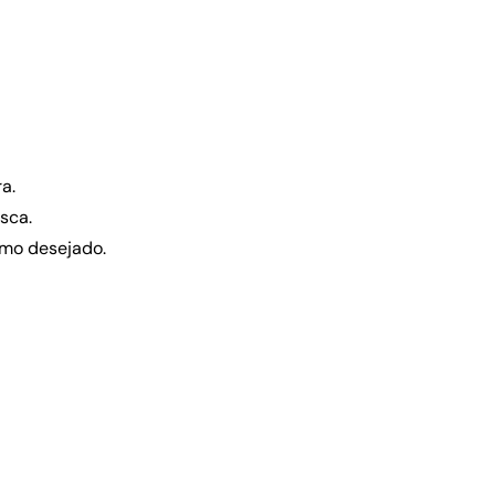
Limpar Tudo
a.
sca.
rmo desejado.