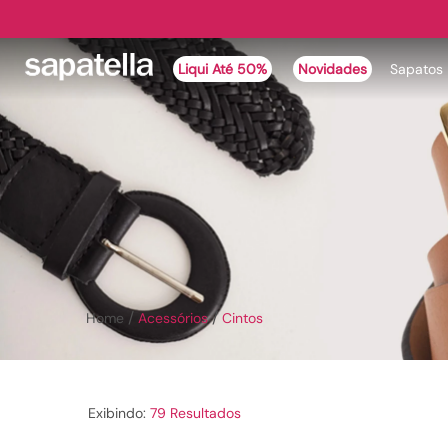
Liqui Até 50%
Novidades
Sapatos
Cintos
Acessórios
Cintos
79