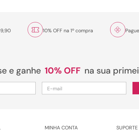
Sapatella e aproveite esses benefícios!
como combinar o seu cinto nos looks?
99,90
10% OFF na 1º compra
Pague
Apesar do cinto ser um ótimo acessório, muitas mulheres ainda
têm dúvidas sobre como combiná-los nos looks. É importante
dizer que escolher roupas e sapatos que combinem com seu
estilo de modo geral é o mais importante. Os acessórios são o
toque final do visual. Confira essas dicas de como como
combinar os cintos nos seus looks: Use cintos para destacar sua
se e ganhe
10% OFF
na sua prime
cintura e criar uma silhueta mais definida, especialmente em
peças de roupa mais soltas, como vestidos ou blusas oversized.
Escolha um cinto que complemente as cores predominantes em
sua roupa, ou até mesmo algum detalhe, como botões coloridos.
Brinque com as texturas! Por exemplo, um cinto de couro pode
adicionar uma textura contrastante a um vestido de tecido leve.
Para todos esses usos, você encontra um modelo de cinto da
Sapatella. Aproveite!
L
MINHA CONTA
SUPORTE 
dicas para escolher o seu cinto