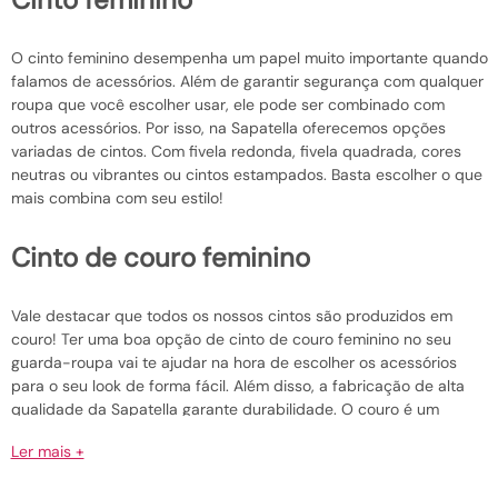
O cinto feminino desempenha um papel muito importante quando
falamos de acessórios. Além de garantir segurança com qualquer
roupa que você escolher usar, ele pode ser combinado com
outros acessórios. Por isso, na Sapatella oferecemos opções
variadas de cintos. Com fivela redonda, fivela quadrada, cores
neutras ou vibrantes ou cintos estampados. Basta escolher o que
mais combina com seu estilo!
cinto de couro feminino
Vale destacar que todos os nossos cintos são produzidos em
couro! Ter uma boa opção de cinto de couro feminino no seu
guarda-roupa vai te ajudar na hora de escolher os acessórios
para o seu look de forma fácil. Além disso, a fabricação de alta
qualidade da Sapatella garante durabilidade. O couro é um
material que suporta o desgaste diário e ainda assim mantém sua
Ler mais +
integridade por um longo período de tempo. É um acessório para
te acompanhar em muitos momentos. Adquira seu cinto na