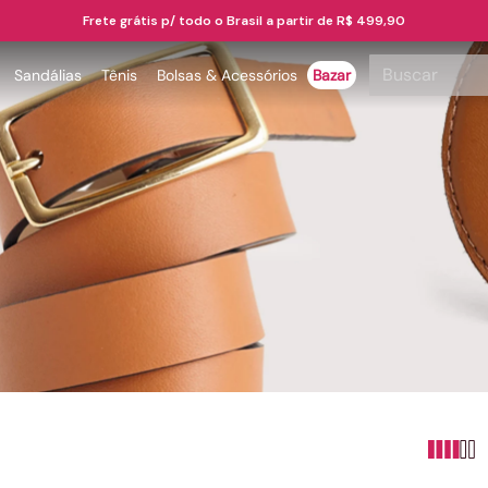
Frete grátis p/ todo o Brasil a partir de R$ 499,90
Buscar
Sandálias
Tênis
Bolsas & Acessórios
Bazar
TERMOS MAIS BUSCADOS
1
º
papete
2
º
tenis
3
º
bota
4
º
rasteira
5
º
sandalia
6
º
tamanco
7
º
bolsa
8
º
sapatilha
9
º
couro