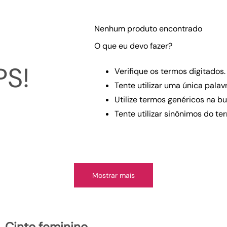
10
º
scarpin
Nenhum produto encontrado
Faixas de preço
O que eu devo fazer?
R$ 39,00
–
R$ 160,00
S!
Verifique os termos digitados.
Tente utilizar uma única palavr
Utilize termos genéricos na bu
Tente utilizar sinônimos do te
Mostrar mais
cinto feminino