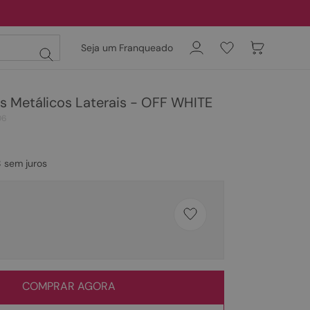
Seja um Franqueado
s Metálicos Laterais - OFF WHITE
06
8
sem juros
COMPRAR AGORA