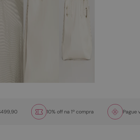
R$499,90
10% off na 1º compra
Pague v