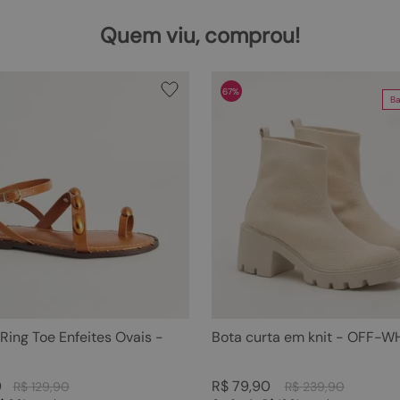
Quem viu, comprou!
67%
Ba
 Ring Toe Enfeites Ovais -
Bota curta em knit - OFF-W
0
R$
79
,
90
R$
129
,
90
R$
239
,
90