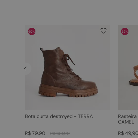
60%
62%
Bota curta destroyed - TERRA
Rasteira
CAMEL
R$
79
,
90
R$
49
,
9
R$
199
,
90