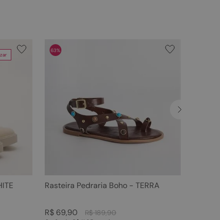
63%
zar
HITE
Rasteira Pedraria Boho - TERRA
R$
69
,
90
R$
189
,
90