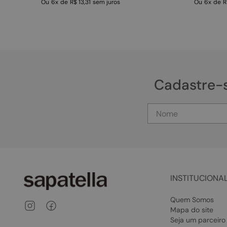
Ou
6
x
de
R$ 13,31
sem juros
Ou
6
x
de
R
Cadastre-
INSTITUCIONA
Quem Somos
Mapa do site
Seja um parceiro