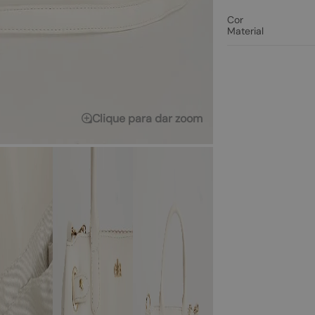
Cor
Material
Clique para dar zoom