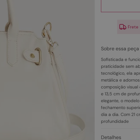
10
º
scarpin
Frete
Sobre essa peça
Sofisticada e funci
praticidade sem ab
tecnológico, ela ap
metálica e adornos 
composição visual 
e 13,5 cm de profu
elegante, o modelo
fechamento superio
dia a dia. Com 21 c
profundidade
Detalhes