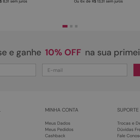
$ 8,31
sem juros
Ou
6
x
de
R$ 13,31
sem juros
se e ganhe
10% OFF
na sua prime
L
MINHA CONTA
SUPORTE 
Meus Dados
Trocas e D
Meus Pedidos
Dúvidas Fr
Cashback
Fale Conos