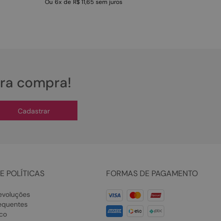
Ou
6
x
de
R$ 11,65
sem juros
ira compra!
Cadastrar
E POLÍTICAS
FORMAS DE PAGAMENTO
evoluções
equentes
co