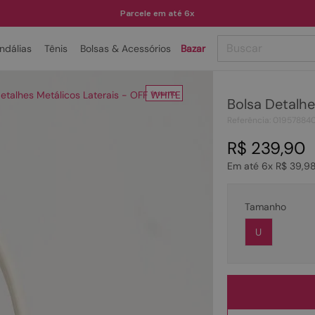
Parcele em até 6x
Buscar
ndálias
Tênis
Bolsas & Acessórios
Bazar
TERMOS MAIS BUSCADOS
Detalhes Metálicos Laterais - OFF WHITE
Inverno
Bolsa Detalhe
1
º
papete
Referência
:
01957884
2
º
tenis
R$
239
,
90
3
º
bota
Em até
6
x
R$
39
,
9
4
º
rasteira
5
º
sandalia
Tamanho
6
º
tamanco
U
7
º
bolsa
8
º
sapatilha
9
º
couro