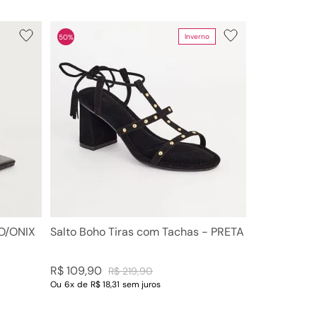
Inverno
50%
TO/ONIX
Salto Boho Tiras com Tachas - PRETA
R$
109
,
90
R$
219
,
90
Ou
6
x
de
R$ 18,31
sem juros