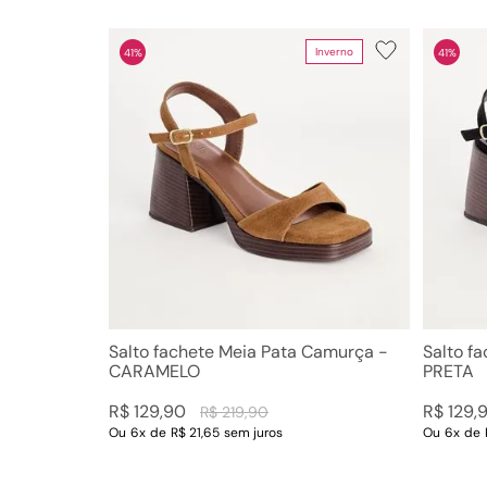
Inverno
41%
41%
Departamento
Categoria
Sandálias
Sandáli
Sapatos
Baixas
Sandáli
Tamanc
Scarpin
Botas e
Anabel
Mules
Salto fachete Meia Pata Camurça -
Salto f
CARAMELO
PRETA
R$
129
,
90
R$
129
,
R$
219
,
90
Ou
6
x
de
R$ 21,65
sem juros
Ou
6
x
de