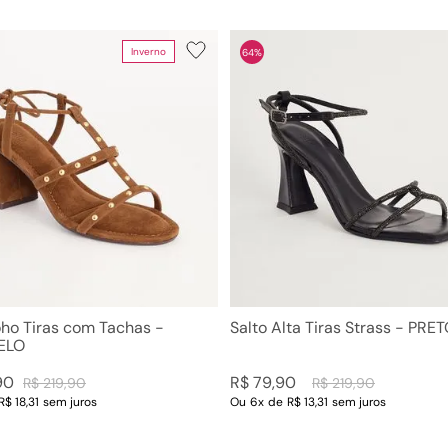
Inverno
64%
oho Tiras com Tachas -
Salto Alta Tiras Strass - PRE
ELO
90
R$
79
,
90
R$
219
,
90
R$
219
,
90
R$ 18,31
sem juros
Ou
6
x
de
R$ 13,31
sem juros