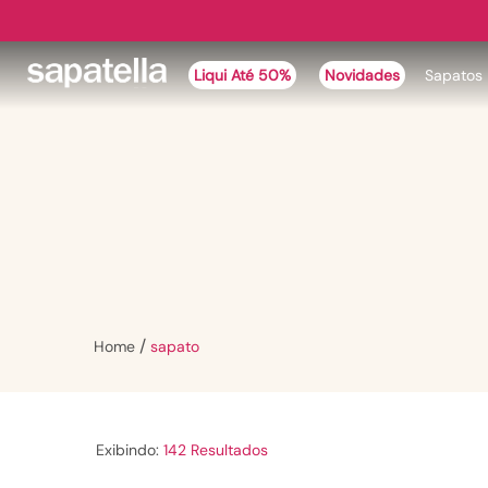
Liqui Até 50%
Novidades
Sapatos
Sapato
sapato
142