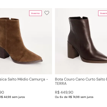
Inverno
Inver
sica Salto Médio Camurça -
Bota Couro Cano Curto Salto 
TERRA
90
R$
449
,
90
R$ 44,98
sem juros
Ou
6
x
de
R$ 74,98
sem juros