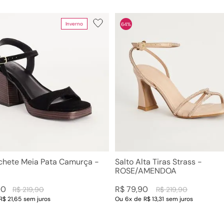
10
º
scarpin
Inverno
64%
Cor
Tamanho
as Medias e
PRETA
34
CARAMELO
35
as Altas
TERRA
36
os
AMENDOA
37
s
AVELA
38
 Coturnos
CHAMPAGNE
39
as
MALBEC
40
OLIVA
ONIX
AVEIA
Ver mais 24
achete Meia Pata Camurça -
Salto Alta Tiras Strass -
ROSE/AMENDOA
90
R$
79
,
90
R$
219
,
90
R$
219
,
90
R$ 21,65
sem juros
Ou
6
x
de
R$ 13,31
sem juros