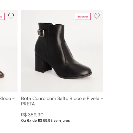
no
Inverno
Bloco -
Bota Couro com Salto Bloco e Fivela -
PRETA
R$
359
,
90
Ou
6
x
de
R$ 59,98
sem juros