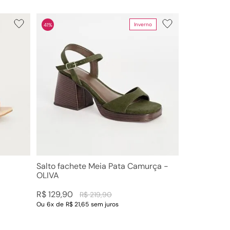
Inverno
41%
Faixas de preço
R$ 49,00
–
R$ 450,00
Salto fachete Meia Pata Camurça -
OLIVA
R$
129
,
90
R$
219
,
90
Ou
6
x
de
R$ 21,65
sem juros