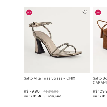
64%
50%
Salto Alta Tiras Strass - ONIX
Salto B
CARAM
R$
79
,
90
R$
109
,
R$
219
,
90
Ou
6
x
de
R$ 13,31
sem juros
Ou
6
x
de