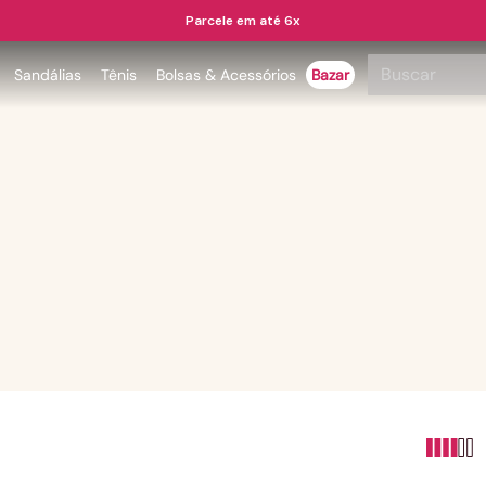
Parcele em até 6x
Buscar
Sandálias
Tênis
Bolsas & Acessórios
Bazar
TERMOS MAIS BUSCADOS
1
º
papete
2
º
tenis
3
º
bota
4
º
rasteira
5
º
sandalia
6
º
tamanco
7
º
bolsa
8
º
sapatilha
9
º
couro