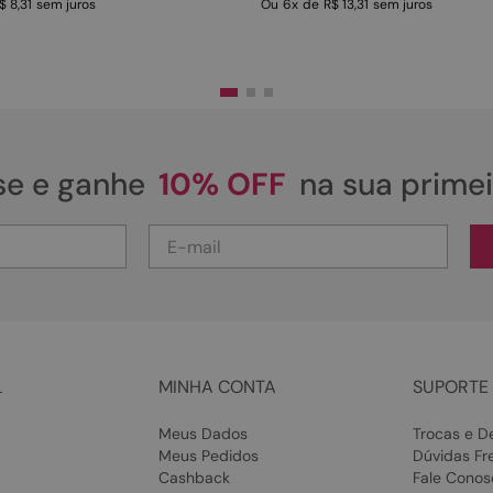
$ 8,31
sem juros
Ou
6
x
de
R$ 13,31
sem juros
se e ganhe
10% OFF
na sua prime
L
MINHA CONTA
SUPORTE 
Meus Dados
Trocas e D
Meus Pedidos
Dúvidas Fr
Cashback
Fale Conos