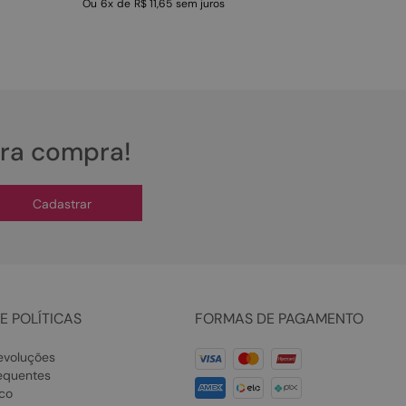
Ou
6
x
de
R$ 11,65
sem juros
ira compra!
Cadastrar
E POLÍTICAS
FORMAS DE PAGAMENTO
evoluções
equentes
co