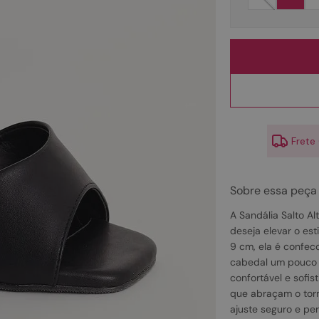
10
º
scarpin
Frete
Sobre essa peça
A Sandália Salto A
deseja elevar o es
9 cm, ela é confec
cabedal um pouco m
confortável e sofis
que abraçam o torn
ajuste seguro e per