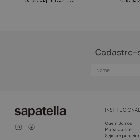
Ou
6
x
de
R$ 13,31
sem juros
Ou
6
x
de
R
Cadastre-
INSTITUCIONA
Quem Somos
Mapa do site
Seja um parceiro