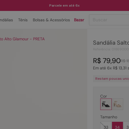
Parcele em até 6x
Buscar
ndálias
Tênis
Bolsas & Acessórios
Bazar
TERMOS MAIS BUSCADOS
lto Alto Glamour - PRETA
Sandália Salt
1
º
papete
Referência
:
01869000
2
º
tenis
R$
79
,
90
R$
1
3
º
bota
Em até
6
x
R$
13
,
31
s
4
º
rasteira
Restam poucas uni
5
º
sandalia
6
º
tamanco
Cor
7
º
bolsa
8
º
sapatilha
Tamanho
9
º
couro
33
34
3