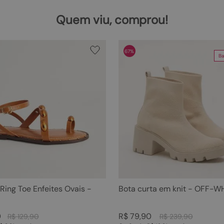
Quem viu, comprou!
67%
Ba
 Ring Toe Enfeites Ovais -
Bota curta em knit - OFF-W
0
R$
79
,
90
R$
129
,
90
R$
239
,
90