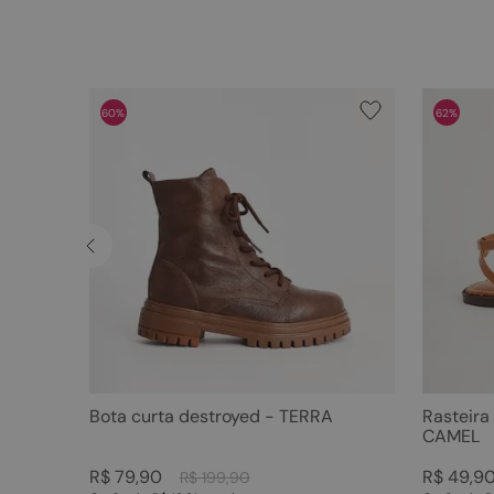
60%
62%
Bota curta destroyed - TERRA
Rasteira
CAMEL
R$
79
,
90
R$
49
,
9
R$
199
,
90