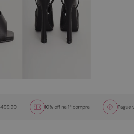
R$499,90
10% off na 1º compra
Pague v