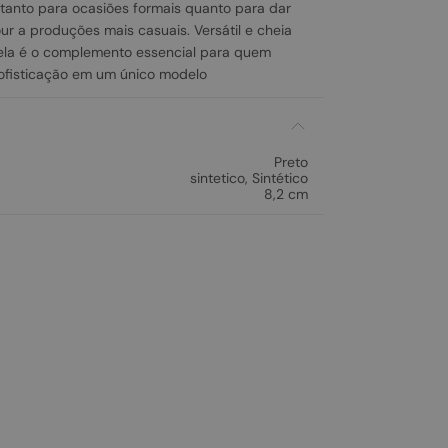
l tanto para ocasiões formais quanto para dar
r a produções mais casuais. Versátil e cheia
ela é o complemento essencial para quem
ofisticação em um único modelo
Preto
sintetico
,
Sintético
8,2 cm