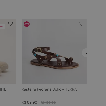
63%
zar
HITE
Rasteira Pedraria Boho - TERRA
R$
69
,
90
R$
189
,
90