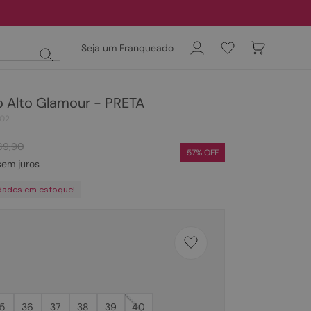
Seja um Franqueado
o Alto Glamour - PRETA
02
89
,
90
57
% OFF
em juros
dades em estoque!
5
36
37
38
39
40