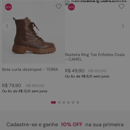
60%
62%
Rasteira Ring Toe Enfeites Ovais
- CAMEL
Bota curta destroyed - TERRA
R$
49
,
90
R$
129
,
90
Ou
6
x
de
R$ 8,31
sem juros
R$
79
,
90
R$
199
,
90
Ou
6
x
de
R$ 13,31
sem juros
Cadastre-se e ganhe
10% OFF
na sua primeira