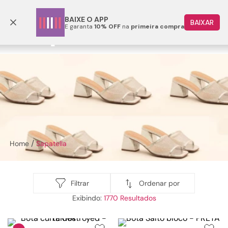
Frete grátis p/ todo o Brasil a partir de R$ 499,90
BAIXE O APP
BAIXAR
E garanta
10% OFF
na
primeira compra
TERMOS MAIS BUSCADOS
1
º
papete
2
º
rasteira
3
º
tenis
Sapatella
4
º
bota
5
º
sandalia
Sapatella
6
º
tamanco
7
º
bolsa
8
º
sapatilha
Ordenar por
Filtrar
1770
9
º
couro
10
º
scarpin