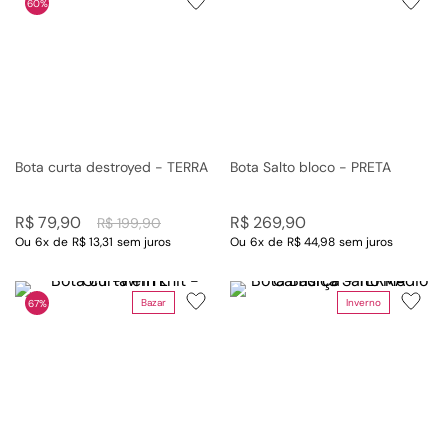
60%
Bota curta destroyed - TERRA
Bota Salto bloco - PRETA
R$
79
,
90
R$
269
,
90
R$
199
,
90
Ou
6
x
de
R$ 13,31
sem juros
Ou
6
x
de
R$ 44,98
sem juros
Bazar
Inverno
67%