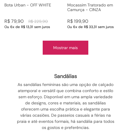
Bota Urban - OFF WHITE
Mocassim Tratorado em
Camurça - CINZA
R$
79
,
90
R$
199
,
90
R$
229
,
90
Ou
6
x
de
R$ 13,31
sem juros
Ou
6
x
de
R$ 33,31
sem juros
Mostrar mais
sandálias
As sandálias femininas são uma opção de calçado
atemporal e versátil que combina conforto e estilo
sem esforço. Disponível em uma ampla variedade
de designs, cores e materiais, as sandálias
oferecem uma escolha prática e elegante para
várias ocasiões. De passeios casuais a férias na
praia e até eventos formais, há sandália para todos
os gostos e preferências.