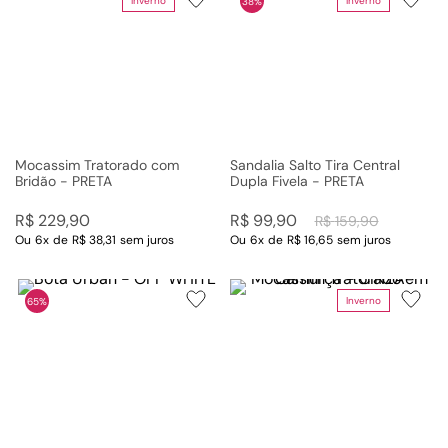
Inverno
Inverno
38%
Mocassim Tratorado com
Sandalia Salto Tira Central
Bridão - PRETA
Dupla Fivela - PRETA
R$
229
,
90
R$
99
,
90
R$
159
,
90
Ou
6
x
de
R$ 38,31
sem juros
Ou
6
x
de
R$ 16,65
sem juros
Inverno
65%