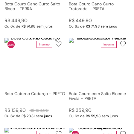
Bota Couro Cano Curto Salto
Bota Couro Cano Curto
Bloco - TERRA
Tratorada - PRETA
R$
449
,
90
R$
449
,
90
Ou
6
x
de
R$ 74,98
sem juros
Ou
6
x
de
R$ 74,98
sem juros
Inverno
Inverno
30%
Bota Coturno Cadarço - PRETO
Bota Couro com Salto Bloco e
Fivela - PRETA
R$
139
,
90
R$
359
,
90
R$
199
,
90
Ou
6
x
de
R$ 23,31
sem juros
Ou
6
x
de
R$ 59,98
sem juros