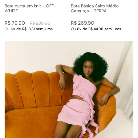
Bota curta em knit - OFF-
Bota Básica Salto Médio
WHITE
Camurça - TERRA
R$
79
,
90
R$
269
,
90
R$
239
,
90
Ou
6
x
de
R$ 13,31
sem juros
Ou
6
x
de
R$ 44,98
sem juros