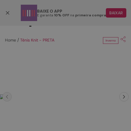
Aproveite o cupom
FIQUEON
COPIAR
BAIXE O APP
BAIXAR
E garanta
10% OFF
na
primeira compra
TERMOS MAIS BUSCADOS
1
º
papete
Tênis Knit - PRETA
Inverno
2
º
tenis
3
º
bota
4
º
sandalia
5
º
rasteira
6
º
tamanco
7
º
bolsa
8
º
sapatilha
9
º
óculos
10
º
couro