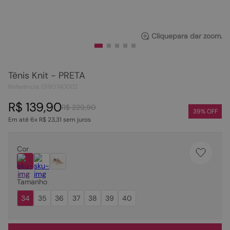
Clique
para dar zoom.
Tênis Knit - PRETA
Referência
:
0190740002
R$
139
,
90
R$
229
,
90
39
% OFF
Em até
6
x
R$
23
,
31
sem juros
Cor
Tamanho
34
35
36
37
38
39
40