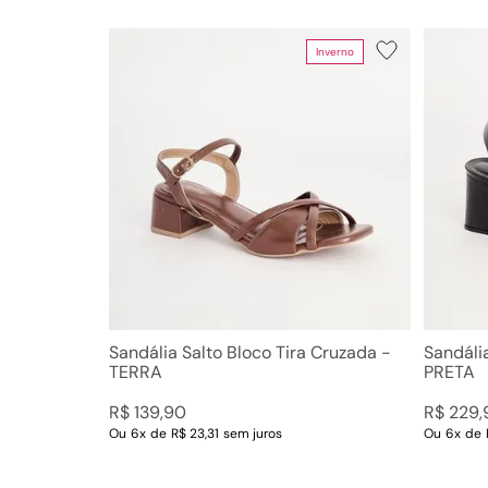
Inverno
Cor
Tamanho
PRETA
38
OFF WHITE
39
CARAMELO
35
TERRA
36
AMENDOA
37
CHAMPAGNE
34
OLIVA
40
AVELA
33
PRATEADO
PRATA VELHO
Ver mais 19
Sandália Salto Bloco Tira Cruzada -
Sandália
TERRA
PRETA
R$
139
,
90
R$
229
,
Ou
6
x
de
R$ 23,31
sem juros
Ou
6
x
de