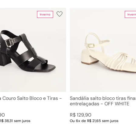
10
º
scarpin
Inverno
Inver
Faixas de preço
R$ 49,00
–
R$ 230,00
 Couro Salto Bloco e Tiras -
Sandália salto bloco tiras fina
entrelaçadas - OFF WHITE
90
R$
129
,
90
R$ 38,31
sem juros
Ou
6
x
de
R$ 21,65
sem juros