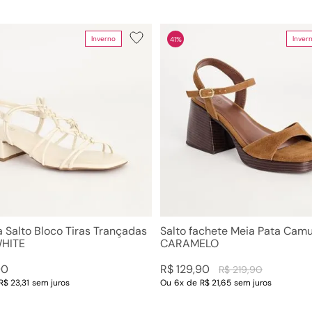
Inverno
Inver
41%
a Salto Bloco Tiras Trançadas
Salto fachete Meia Pata Cam
WHITE
CARAMELO
90
R$
129
,
90
R$
219
,
90
R$ 23,31
sem juros
Ou
6
x
de
R$ 21,65
sem juros