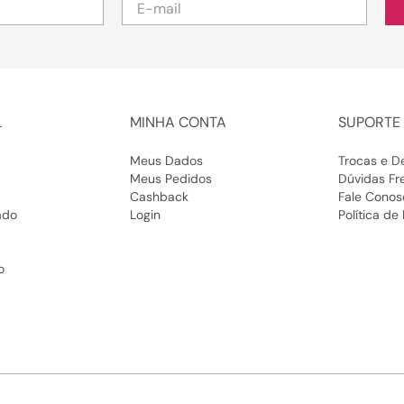
Sem contar que é a escolha perfeita para quem busca uma
sandália que valorize o look com leveza.
sandália salto bloco baixo:
estabilidade com sofisticação
A sandália salto bloco baixo traz a firmeza que seus pés
L
MINHA CONTA
SUPORTE 
precisam, sem deixar de lado o estilo. É uma das favoritas de
quem ama caminhar com segurança e ainda se destacar pela
Meus Dados
Trocas e D
beleza do look. Ótima para quem vai passar o dia fora, mas não
Meus Pedidos
Dúvidas Fr
quer abrir mão de um saltinho.
Cashback
Fale Conos
ado
Login
Política de
sandália salto baixo confortável: bem-
estar e beleza juntos
o
Sabe aquele modelo que você calça e esquece que está usando?
A sandália salto baixo confortável da Sapatella é exatamente isso.
Com materiais macios, tiras que não apertam e design
ergonômico, ela cuida dos seus pés enquanto te deixa linda o dia
todo.