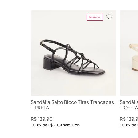
Inverno
Sandália Salto Bloco Tiras Trançadas
Sandáli
- PRETA
- OFF 
R$
139
,
90
R$
139
,
Ou
6
x
de
R$ 23,31
sem juros
Ou
6
x
de