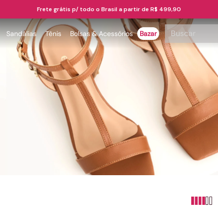
Frete grátis p/ todo o Brasil a partir de R$ 499,90
Buscar
Sandálias
Tênis
Bolsas & Acessórios
Bazar
TERMOS MAIS BUSCADOS
1
º
papete
2
º
rasteira
3
º
tenis
4
º
bota
as
5
º
sandalia
6
º
tamanco
7
º
bolsa
8
º
sapatilha
9
º
couro