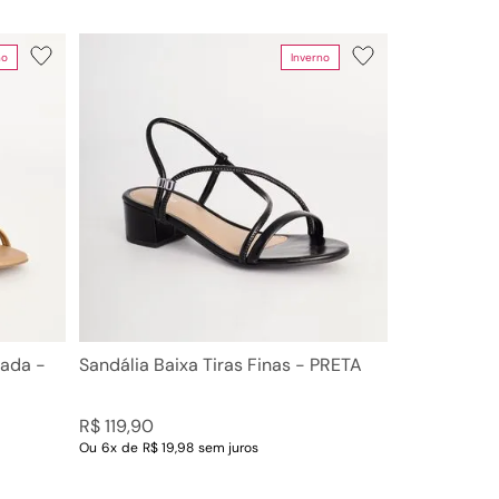
no
Inverno
zada -
Sandália Baixa Tiras Finas - PRETA
R$
119
,
90
Ou
6
x
de
R$ 19,98
sem juros