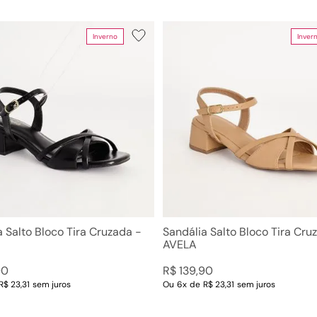
Inverno
Inver
a Salto Bloco Tira Cruzada -
Sandália Salto Bloco Tira Cru
AVELA
90
R$
139
,
90
R$ 23,31
sem juros
Ou
6
x
de
R$ 23,31
sem juros