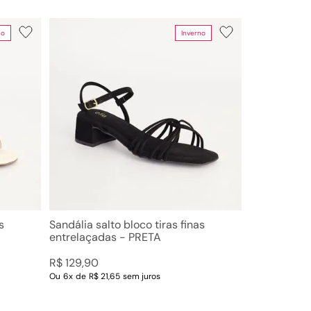
no
Inverno
Limpar Tudo
s
Sandália salto bloco tiras finas
entrelaçadas - PRETA
R$
129
,
90
Ou
6
x
de
R$ 21,65
sem juros