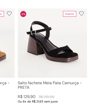
no
Inverno
41%
urça -
Salto fachete Meia Pata Camurça -
PRETA
R$
129
,
90
R$
219
,
90
Ou
6
x
de
R$ 21,65
sem juros