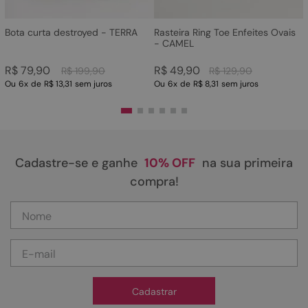
Bota curta destroyed - TERRA
Rasteira Ring Toe Enfeites Ovais
- CAMEL
R$
79
,
90
R$
49
,
90
R$
199
,
90
R$
129
,
90
Ou
6
x
de
R$ 13,31
sem juros
Ou
6
x
de
R$ 8,31
sem juros
Cadastre-se e ganhe
10% OFF
na sua primeira
compra!
Cadastrar