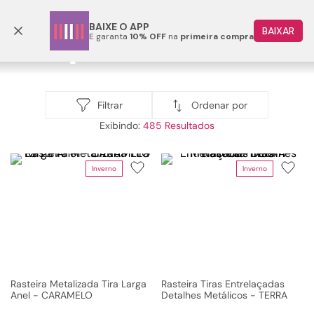
Parcele em até 6x
BAIXE O APP
BAIXAR
E garanta
10% OFF
na
primeira compra
TERMOS MAIS BUSCADOS
1
º
papete
Rasteiras
2
º
tenis
Ordenar por
Filtrar
Sandálias
Rasteiras
485
3
º
bota
4
º
rasteira
Inverno
Inverno
5
º
sandalia
6
º
tamanco
7
º
bolsa
8
º
sapatilha
9
º
couro
Rasteira Metalizada Tira Larga
Rasteira Tiras Entrelaçadas
Anel - CARAMELO
Detalhes Metálicos - TERRA
10
º
scarpin