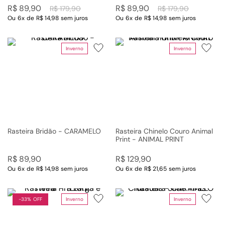
R$
89
,
90
R$
89
,
90
R$
179
,
90
R$
179
,
90
Ou
6
x
de
R$ 14,98
sem juros
Ou
6
x
de
R$ 14,98
sem juros
Inverno
Inverno
Rasteira Bridão - CARAMELO
Rasteira Chinelo Couro Animal
Print - ANIMAL PRINT
R$
89
,
90
R$
129
,
90
Ou
6
x
de
R$ 14,98
sem juros
Ou
6
x
de
R$ 21,65
sem juros
-
33%
Inverno
Inverno
33%