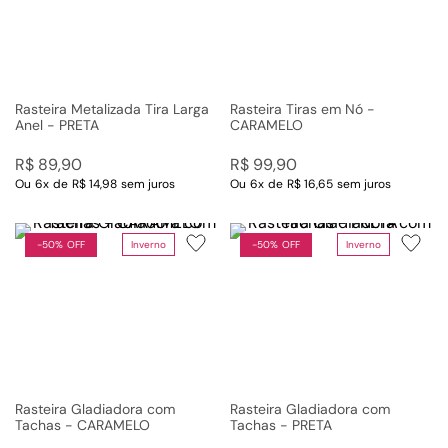
Rasteira Metalizada Tira Larga
Rasteira Tiras em Nó -
Anel - PRETA
CARAMELO
R$
89
,
90
R$
99
,
90
Ou
6
x
de
R$ 14,98
sem juros
Ou
6
x
de
R$ 16,65
sem juros
-
50%
Inverno
-
50%
Inverno
50%
50%
Rasteira Gladiadora com
Rasteira Gladiadora com
Tachas - CARAMELO
Tachas - PRETA