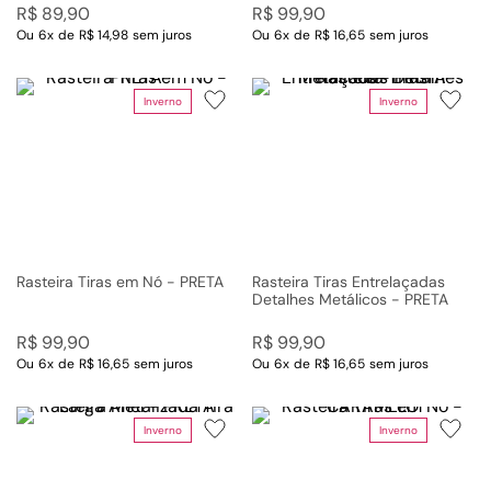
R$
89
,
90
R$
99
,
90
Ou
6
x
de
R$ 14,98
sem juros
Ou
6
x
de
R$ 16,65
sem juros
Inverno
Inverno
Rasteira Tiras em Nó - PRETA
Rasteira Tiras Entrelaçadas
Detalhes Metálicos - PRETA
R$
99
,
90
R$
99
,
90
Ou
6
x
de
R$ 16,65
sem juros
Ou
6
x
de
R$ 16,65
sem juros
Inverno
Inverno