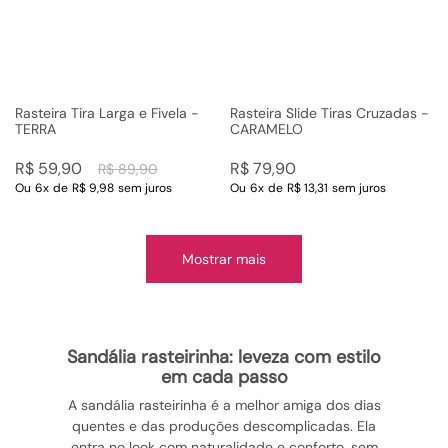
Rasteira Tira Larga e Fivela -
Rasteira Slide Tiras Cruzadas -
TERRA
CARAMELO
R$
59
,
90
R$
79
,
90
R$
89
,
90
Ou
6
x
de
R$ 9,98
sem juros
Ou
6
x
de
R$ 13,31
sem juros
Mostrar mais
sandália rasteirinha: leveza com estilo
em cada passo
A sandália rasteirinha é a melhor amiga dos dias
quentes e das produções descomplicadas. Ela
entra no look com naturalidade e conforto, sem