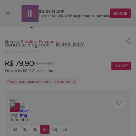
Parcele em até 6x
BAIXE O APP
BAIXAR
E garanta
10% OFF
na
primeira compra
Clique
para dar zoom.
TERMOS MAIS BUSCADOS
1
º
papete
Sandália Elegance - BURGUNDY
Sandália Elegance - BURGUNDY
2
º
tenis
Referência
:
0188115838
3
º
bota
R$
79
,
90
R$
189
,
90
4
º
sandalia
57
% OFF
Em até
6
x
R$
13
,
31
sem juros
5
º
rasteira
Restam poucas unidades em estoque!
6
º
tamanco
7
º
bolsa
Cor
8
º
sapatilha
9
º
óculos
Tamanho
34
35
36
37
38
39
10
º
couro