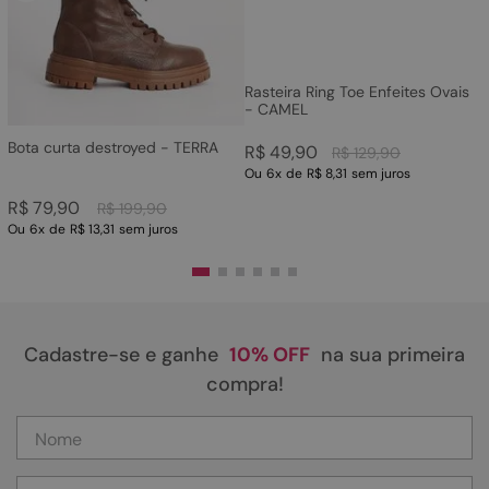
Rasteira Ring Toe Enfeites Ovais
- CAMEL
Bota curta destroyed - TERRA
R$
49
,
90
R$
129
,
90
Ou
6
x
de
R$ 8,31
sem juros
R$
79
,
90
R$
199
,
90
Ou
6
x
de
R$ 13,31
sem juros
Cadastre-se e ganhe
10% OFF
na sua primeira
compra!