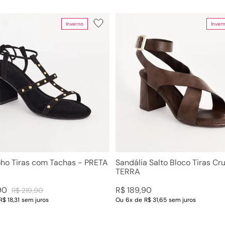
10
º
couro
Inverno
Inver
Faixas de preço
R$ 59,00
–
R$ 220,00
oho Tiras com Tachas - PRETA
Sandália Salto Bloco Tiras Cr
TERRA
90
R$
189
,
90
R$
219
,
90
R$ 18,31
sem juros
Ou
6
x
de
R$ 31,65
sem juros