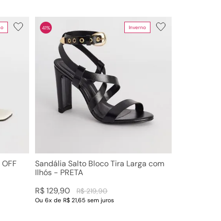
no
Inverno
41%
- OFF
Sandália Salto Bloco Tira Larga com
Ilhós - PRETA
R$
129
,
90
R$
219
,
90
Ou
6
x
de
R$ 21,65
sem juros