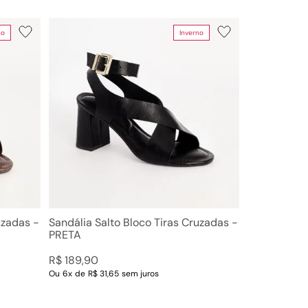
no
Inverno
Limpar Tudo
uzadas -
Sandália Salto Bloco Tiras Cruzadas -
PRETA
R$
189
,
90
Ou
6
x
de
R$ 31,65
sem juros