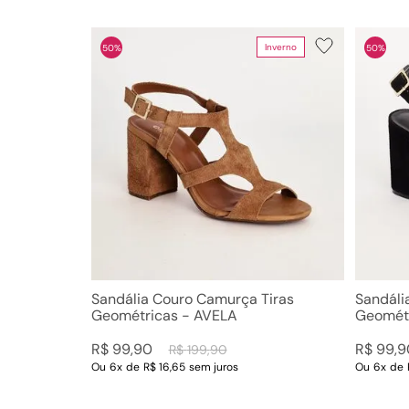
Inverno
50%
50%
Sandália Couro Camurça Tiras
Sandáli
Geométricas - AVELA
Geométr
R$
99
,
90
R$
99
,
9
R$
199
,
90
Ou
6
x
de
R$ 16,65
sem juros
Ou
6
x
de