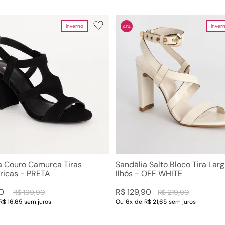
Inverno
Inver
41%
a Couro Camurça Tiras
Sandália Salto Bloco Tira Lar
icas - PRETA
Ilhós - OFF WHITE
0
R$
129
,
90
R$
199
,
90
R$
219
,
90
R$ 16,65
sem juros
Ou
6
x
de
R$ 21,65
sem juros