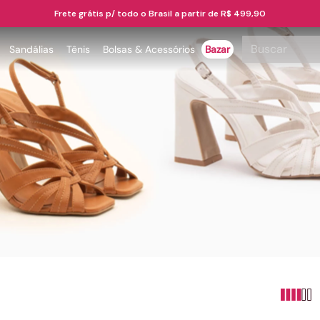
Frete grátis p/ todo o Brasil a partir de R$ 499,90
Buscar
Sandálias
Tênis
Bolsas & Acessórios
Bazar
TERMOS MAIS BUSCADOS
1
º
papete
2
º
tenis
3
º
bota
4
º
sandalia
5
º
rasteira
6
º
tamanco
7
º
bolsa
8
º
sapatilha
9
º
óculos