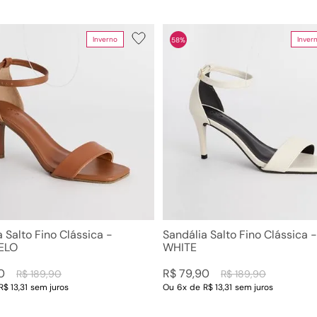
Inverno
Inver
58%
 Salto Fino Clássica -
Sandália Salto Fino Clássica 
ELO
WHITE
0
R$
79
,
90
R$
189
,
90
R$
189
,
90
R$ 13,31
sem juros
Ou
6
x
de
R$ 13,31
sem juros