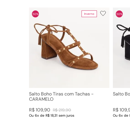
Inverno
50%
50%
Cor
Tamanho
PRETA
39
OFF WHITE
38
CARAMELO
37
AMENDOA
36
TERRA
34
ONIX
35
AVELA
40
VERMELHO
33
URUCUM
ROSE/AMENDOA
PRETO/ONIX
Salto Boho Tiras com Tachas -
Salto B
Ver mais 17
CARAMELO
R$
109
,
90
R$
109
,
R$
219
,
90
Ou
6
x
de
R$ 18,31
sem juros
Ou
6
x
de