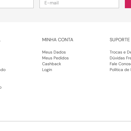
sandália alta preta: seu salto versátil para
arrasar
A sandália alta preta é indispensável. Ela combina com tudo, vai
com qualquer cor de roupa e nunca sai de moda. Perfeita para
L
MINHA CONTA
SUPORTE 
eventos noturnos, festas ou até para um jantar mais elegante. O
salto traz imponência e o preto garante sofisticação em qualquer
Meus Dados
Trocas e D
ocasião.
Meus Pedidos
Dúvidas Fr
Cashback
Fale Conos
sandália salto alto grosso: equilíbrio entre
ado
Login
Política de
estilo e conforto
A sandália alta salto grosso é ideal para quem quer altura com
o
mais segurança. O salto mais largo oferece estabilidade,
deixando o caminhar mais firme e o uso muito mais confortável,
mas sem perder nadinha de estilo. Fica linda com vestidos,
macacões e looks mais estruturados.
sandália salto alto fino: leveza e feminilidade