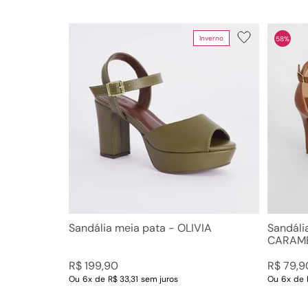
Inverno
58%
Sandália meia pata - OLIVIA
Sandália
CARAM
R$
199
,
90
R$
79
,
9
Ou
6
x
de
R$ 33,31
sem juros
Ou
6
x
de