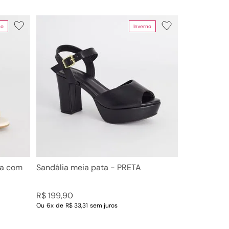
no
Inverno
ga com
Sandália meia pata - PRETA
R$
199
,
90
Ou
6
x
de
R$ 33,31
sem juros