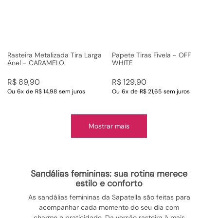
Rasteira Metalizada Tira Larga
Papete Tiras Fivela - OFF
Anel - CARAMELO
WHITE
R$
89
,
90
R$
129
,
90
Ou
6
x
de
R$ 14,98
sem juros
Ou
6
x
de
R$ 21,65
sem juros
Mostrar mais
sandálias femininas: sua rotina merece
estilo e conforto
As sandálias femininas da Sapatella são feitas para
acompanhar cada momento do seu dia com
charme e praticidade. Da versão rasteira à mais