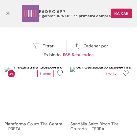
Parcele em até 6x
BAIXE O APP
BAIXAR
E garanta
10% OFF
na
primeira compra
TERMOS MAIS BUSCADOS
1
º
papete
Sandálias
2
º
bota
Ordenar por
Filtrar
Sandálias
1155
3
º
tenis
4
º
rasteira
Inverno
Inverno
4%
5
º
sandalia
6
º
tamanco
7
º
bolsa
8
º
sapatilha
9
º
óculos
Plataforma Couro Tira Central
Sandália Salto Bloco Tira
- PRETA
Cruzada - TERRA
10
º
couro