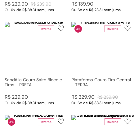
R$
229
,
90
R$
139
,
90
R$
239
,
90
Ou
6
x
de
R$ 38,31
sem juros
Ou
6
x
de
R$ 23,31
sem juros
Inverno
Inverno
4%
Sandália Couro Salto Bloco e
Plataforma Couro Tira Central
Tiras - PRETA
- TERRA
R$
229
,
90
R$
229
,
90
R$
239
,
90
Ou
6
x
de
R$ 38,31
sem juros
Ou
6
x
de
R$ 38,31
sem juros
Inverno
Inverno
4%