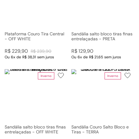
Plataforma Couro Tira Central
Sandália salto bloco tiras finas
- OFF WHITE
entrelaçadas - PRETA
R$
229
,
90
R$
129
,
90
R$
239
,
90
Ou
6
x
de
R$ 38,31
sem juros
Ou
6
x
de
R$ 21,65
sem juros
Inverno
Inverno
Sandália salto bloco tiras finas
Sandália Couro Salto Bloco e
entrelaçadas - OFF WHITE
Tiras - TERRA