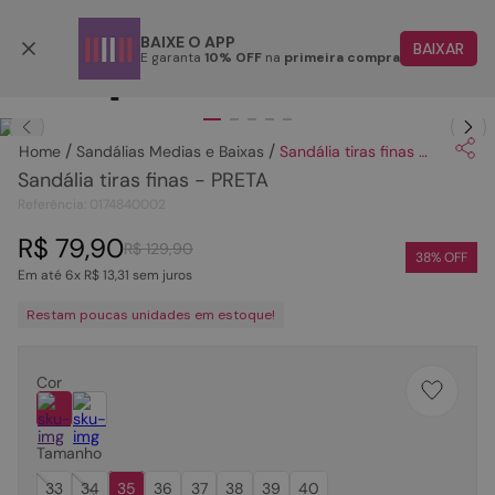
Parcele em até 6x
BAIXE O APP
BAIXAR
E garanta
10% OFF
na
primeira compra
TERMOS MAIS BUSCADOS
Clique
para dar zoom.
1
º
papete
Sandálias Medias e Baixas
Sandália tiras finas - PRETA
2
º
bota
Sandália tiras finas - PRETA
3
º
tenis
Referência
:
0174840002
4
º
rasteira
R$
79
,
90
R$
129
,
90
38
% OFF
Em até
6
x
R$
13
,
31
sem juros
5
º
sandalia
Restam poucas unidades em estoque!
6
º
tamanco
7
º
bolsa
Cor
8
º
sapatilha
9
º
óculos
Tamanho
10
º
couro
33
34
35
36
37
38
39
40