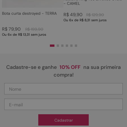
- CAMEL
Bota curta destroyed - TERRA
R$
49
,
90
R$
129
,
90
Ou
6
x
de
R$ 8,31
sem juros
R$
79
,
90
R$
199
,
90
Ou
6
x
de
R$ 13,31
sem juros
Cadastre-se e ganhe
10% OFF
na sua primeira
compra!
Cadastrar