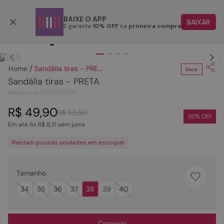
Parcele em até 6x
BAIXE O APP
BAIXAR
E garanta
10% OFF
na
primeira compra
TERMOS MAIS BUSCADOS
Clique
para dar zoom.
1
º
papete
Sandália tiras - PRETA
Bazar
2
º
tenis
Sandália tiras - PRETA
3
º
bota
Referência
:
0180550002
4
º
rasteira
R$
49
,
90
R$
99
,
90
50
% OFF
Em até
6
x
R$
8
,
31
sem juros
5
º
sandalia
Restam poucas unidades em estoque!
6
º
tamanco
7
º
bolsa
Tamanho
8
º
sapatilha
34
35
36
37
38
39
40
9
º
couro
10
º
scarpin
Comprar