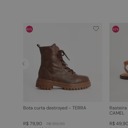
60%
62%
Bota curta destroyed - TERRA
Rasteira
CAMEL
R$
79
,
90
R$
49
,
9
R$
199
,
90