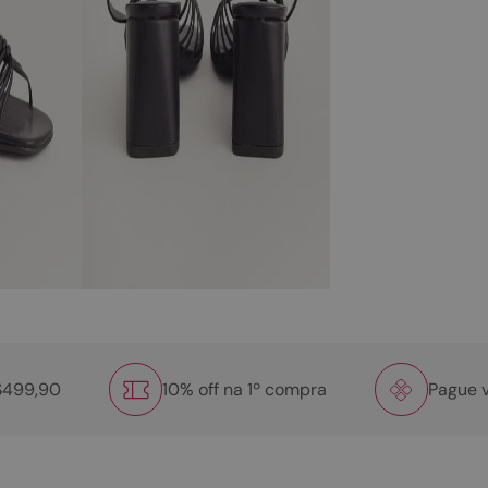
R$499,90
10% off na 1º compra
Pague v