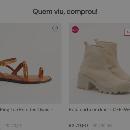
Quem viu, comprou!
67%
Ba
 Ring Toe Enfeites Ovais -
Bota curta em knit - OFF-W
0
R$
79
,
90
R$
129
,
90
R$
239
,
90