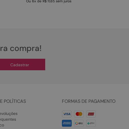
Ou
6
x
de
R$ 11,65
sem juros
ira compra!
Cadastrar
E POLÍTICAS
FORMAS DE PAGAMENTO
evoluções
equentes
co