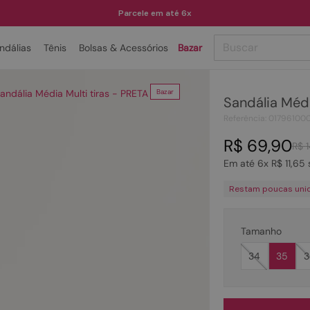
Parcele em até 6x
Buscar
ndálias
Tênis
Bolsas & Acessórios
Bazar
TERMOS MAIS BUSCADOS
andália Média Multi tiras - PRETA
Bazar
Sandália Médi
1
º
papete
Referência
:
01796100
2
º
bota
R$
69
,
90
R$
3
º
tenis
Em até
6
x
R$
11
,
65
4
º
rasteira
Restam poucas uni
5
º
sandalia
6
º
tamanco
Tamanho
7
º
bolsa
34
35
3
8
º
sapatilha
9
º
óculos