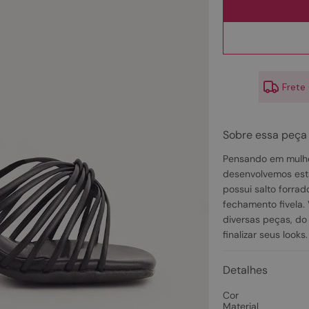
10
º
couro
Frete
Sobre essa peça
Pensando em mulhe
desenvolvemos está
possui salto forrad
fechamento fivela.
diversas peças, do 
finalizar seus looks.
Detalhes
Cor
Material