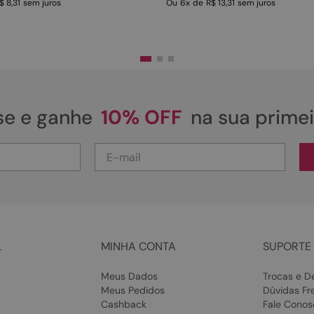
$ 8,31
sem juros
Ou
6
x
de
R$ 13,31
sem juros
se e ganhe
10% OFF
na sua prime
L
MINHA CONTA
SUPORTE 
Meus Dados
Trocas e D
Meus Pedidos
Dúvidas Fr
Cashback
Fale Conos