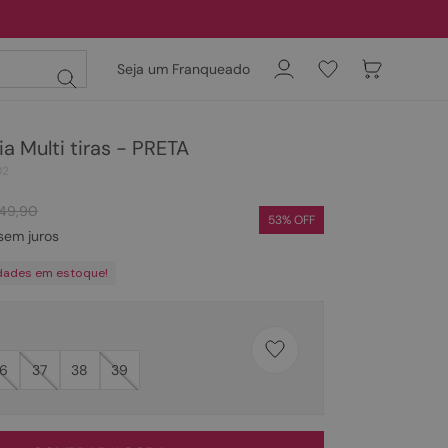
Seja um Franqueado
a Multi tiras - PRETA
02
149
,
90
53
% OFF
sem juros
dades em estoque!
6
37
38
39