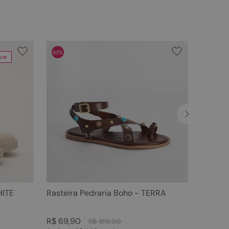
63%
zar
HITE
Rasteira Pedraria Boho - TERRA
R$
69
,
90
R$
189
,
90