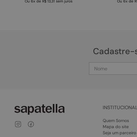
Ou
6
x
de
R$ 13,31
sem juros
Ou
6
x
de
R
Cadastre-
INSTITUCIONA
Quem Somos
Mapa do site
Seja um parceiro