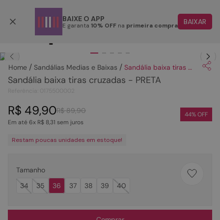
Parcele em até 6x
BAIXE O APP
BAIXAR
E garanta
10% OFF
na
primeira compra
TERMOS MAIS BUSCADOS
Clique
para dar zoom.
1
º
papete
Sandálias Medias e Baixas
Sandália baixa tiras cruzadas - PRETA
2
º
rasteira
Sandália baixa tiras cruzadas - PRETA
3
º
tenis
Referência
:
0175500002
4
º
bota
R$
49
,
90
R$
89
,
90
44
% OFF
Em até
6
x
R$
8
,
31
sem juros
5
º
sandalia
Restam poucas unidades em estoque!
6
º
tamanco
7
º
bolsa
Tamanho
8
º
sapatilha
34
35
36
37
38
39
40
9
º
couro
10
º
scarpin
Comprar