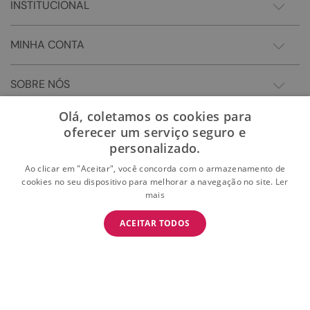
INSTITUCIONAL
MINHA CONTA
SOBRE NÓS
Olá, coletamos os cookies para
oferecer um serviço seguro e
personalizado.
Ao clicar em "Aceitar", você concorda com o armazenamento de
cookies no seu dispositivo para melhorar a navegação no site.
Ler
mais
BAIXE O APP
ACEITAR TODOS
BAIXAR
E garanta 15% OFF na primeira compra
Somos Sonho LTDA - Estrada do Campo D'areia, 182 - Pechincha - Rio de Janeiro/RJ -
CEP: 22.743-310 CNPJ:28.445.729/0081-75 | © 2024 Todos dos direitos reservados