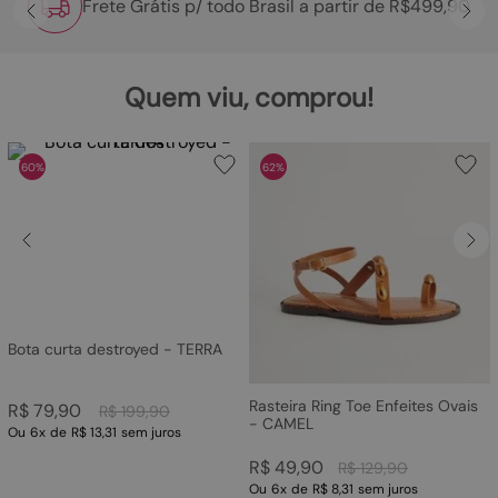
Frete Grátis p/ todo Brasil a partir de R$499,90
Quem viu, comprou!
60%
62%
Bota curta destroyed - TERRA
Rasteira Ring Toe Enfeites Ovais
R$
79
,
90
R$
199
,
90
- CAMEL
Ou
6
x
de
R$ 13,31
sem juros
R$
49
,
90
R$
129
,
90
Ou
6
x
de
R$ 8,31
sem juros