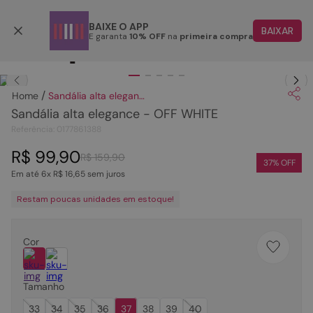
Retire em até 48 horas úteis
BAIXE O APP
BAIXAR
E garanta
10% OFF
na
primeira compra
TERMOS MAIS BUSCADOS
Clique
para dar zoom.
1
º
papete
Sandália alta elegance - OFF WHITE
2
º
tenis
Sandália alta elegance - OFF WHITE
3
º
bota
Referência
:
0177861388
4
º
sandalia
R$
99
,
90
R$
159
,
90
37
% OFF
Em até
6
x
R$
16
,
65
sem juros
5
º
rasteira
Restam poucas unidades em estoque!
6
º
tamanco
7
º
bolsa
Cor
8
º
sapatilha
9
º
óculos
Tamanho
10
º
couro
33
34
35
36
37
38
39
40