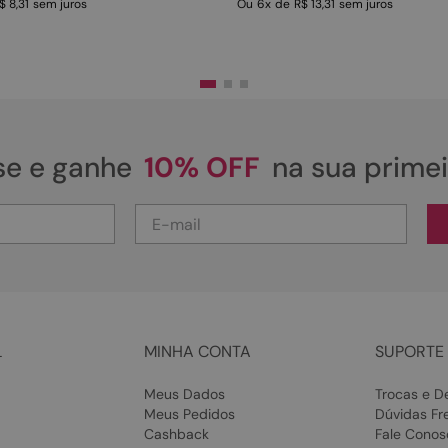
$ 8,31
sem juros
Ou
6
x
de
R$ 13,31
sem juros
se e ganhe
10% OFF
na sua prime
L
MINHA CONTA
SUPORTE 
Meus Dados
Trocas e D
Meus Pedidos
Dúvidas Fr
Cashback
Fale Conos