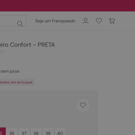
Seja um Franqueado
eiro Confort - PRETA
02
sem juros
dades em estoque!
5
36
37
38
39
40