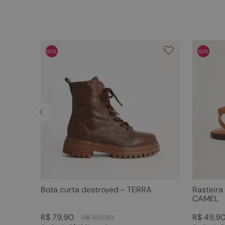
60%
62%
Bota curta destroyed - TERRA
Rasteira
CAMEL
R$
79
,
90
R$
49
,
9
R$
199
,
90