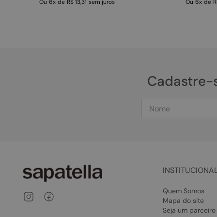
Ou
6
x
de
R$ 13,31
sem juros
Ou
6
x
de
R
Cadastre-
INSTITUCIONA
Quem Somos
Mapa do site
Seja um parceiro