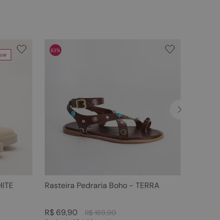
63%
zar
HITE
Rasteira Pedraria Boho - TERRA
R$
69
,
90
R$
189
,
90