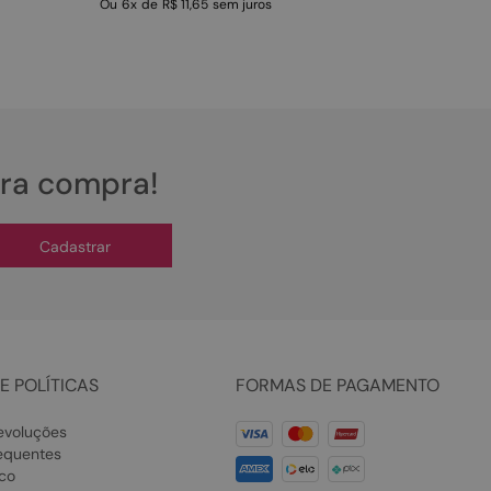
Ou
6
x
de
R$ 11,65
sem juros
ira compra!
Cadastrar
E POLÍTICAS
FORMAS DE PAGAMENTO
evoluções
equentes
co