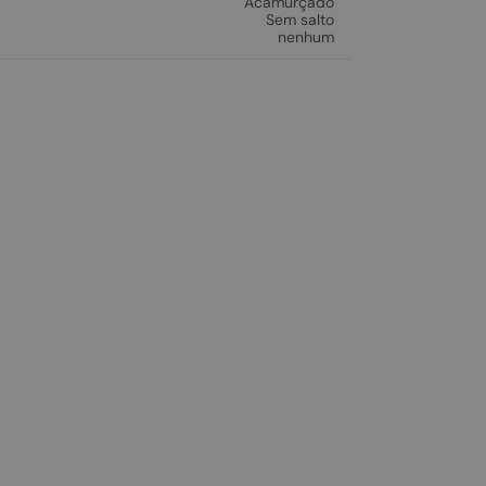
Acamurçado
Sem salto
nenhum