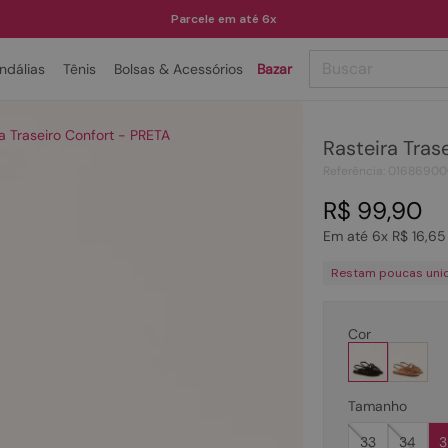
Parcele em até 6x
Buscar
ndálias
Tênis
Bolsas & Acessórios
Bazar
TERMOS MAIS BUSCADOS
a Traseiro Confort - PRETA
Rasteira Tras
1
º
papete
Referência
:
01686900
2
º
tenis
R$
99
,
90
3
º
bota
Em até
6
x
R$
16
,
65
4
º
rasteira
Restam poucas uni
5
º
sandalia
6
º
tamanco
Cor
7
º
bolsa
8
º
sapatilha
Tamanho
9
º
couro
33
34
3