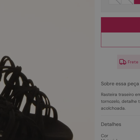
10
º
scarpin
Frete
Sobre essa peça
Rasteira traseiro e
tornozelo, detalhe
acolchoada.
Detalhes
Cor