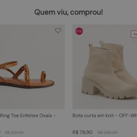
Quem viu, comprou!
67%
Ba
 Ring Toe Enfeites Ovais -
Bota curta em knit - OFF-W
0
R$
79
,
90
R$
129
,
90
R$
239
,
90