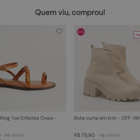
Quem viu, comprou!
67%
Ba
 Ring Toe Enfeites Ovais -
Bota curta em knit - OFF-W
0
R$
79
,
90
R$
129
,
90
R$
239
,
90