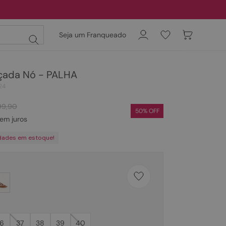
Seja um Franqueado
nçada Nó - PALHA
24
99
,
90
50
% OFF
em juros
dades em estoque!
6
37
38
39
40