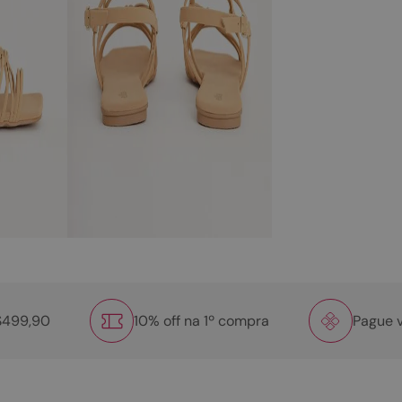
R$499,90
10% off na 1º compra
Pague v