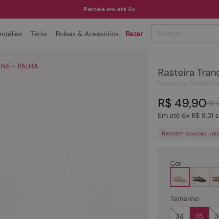
Parcele em até 6x
Buscar
ndálias
Tênis
Bolsas & Acessórios
Bazar
TERMOS MAIS BUSCADOS
a Nó - PALHA
Rasteira Tra
1
º
papete
Referência
:
01843000
2
º
rasteira
R$
49
,
90
R$
3
º
tenis
Em até
6
x
R$
8
,
31
s
4
º
sandalia
Restam poucas uni
5
º
bota
6
º
tamanco
Cor
7
º
bolsa
8
º
sapatilha
Tamanho
9
º
couro
34
35
3