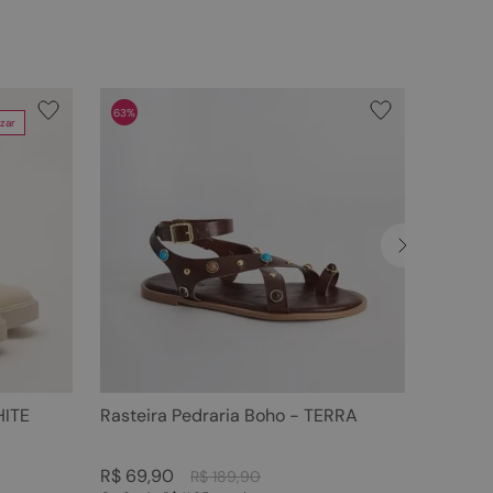
63%
zar
HITE
Rasteira Pedraria Boho - TERRA
R$
69
,
90
R$
189
,
90