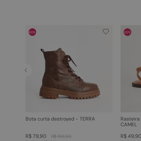
60%
62%
Bota curta destroyed - TERRA
Rasteira
CAMEL
R$
79
,
90
R$
49
,
9
R$
199
,
90