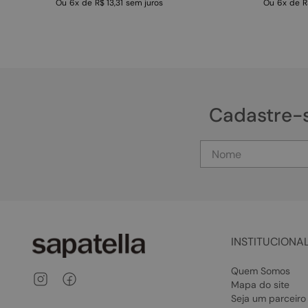
Ou
6
x
de
R$ 13,31
sem juros
Ou
6
x
de
R
Cadastre-
INSTITUCIONA
Quem Somos
Mapa do site
Seja um parceiro