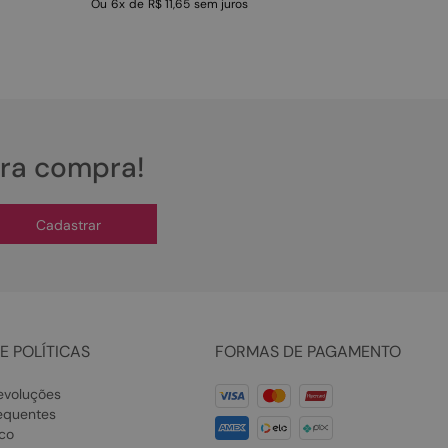
Ou
6
x
de
R$ 11,65
sem juros
ira compra!
Cadastrar
E POLÍTICAS
FORMAS DE PAGAMENTO
evoluções
equentes
co