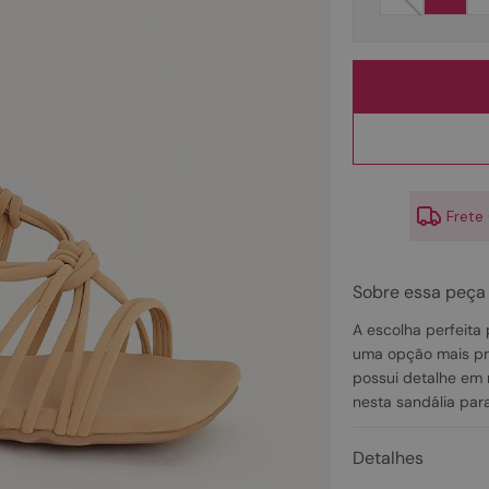
10
º
rasteirinhas
Frete
Sobre essa peça
A escolha perfeit
uma opção mais prát
possui detalhe em 
nesta sandália para
Detalhes