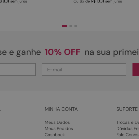
$ 8,31
sem juros
Ou
6
x
de
R$ 13,31
sem juros
se e ganhe
10% OFF
na sua prime
L
MINHA CONTA
SUPORTE 
Meus Dados
Trocas e D
Meus Pedidos
Dúvidas Fr
Cashback
Fale Conos