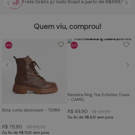
Frete Grátis p/ todo Brasil a partir de R$499,90
Quem viu, comprou!
60%
62%
Rasteira Ring Toe Enfeites Ovais
- CAMEL
Bota curta destroyed - TERRA
R$
49
,
90
R$
129
,
90
Ou
6
x
de
R$ 8,31
sem juros
R$
79
,
90
R$
199
,
90
Ou
6
x
de
R$ 13,31
sem juros