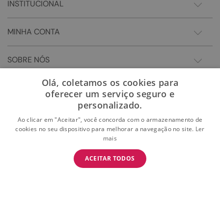
INSTITUCIONAL
MINHA CONTA
SOBRE NÓS
Olá, coletamos os cookies para
oferecer um serviço seguro e
personalizado.
Ao clicar em "Aceitar", você concorda com o armazenamento de
cookies no seu dispositivo para melhorar a navegação no site.
Ler
mais
BAIXE O APP
ACEITAR TODOS
BAIXAR
E garanta 15% OFF na primeira compra
Somos Sonho LTDA - Estrada do Campo D'areia, 182 - Pechincha - Rio de Janeiro/RJ -
CEP: 22.743-310 CNPJ:28.445.729/0081-75 | © 2024 Todos dos direitos reservados