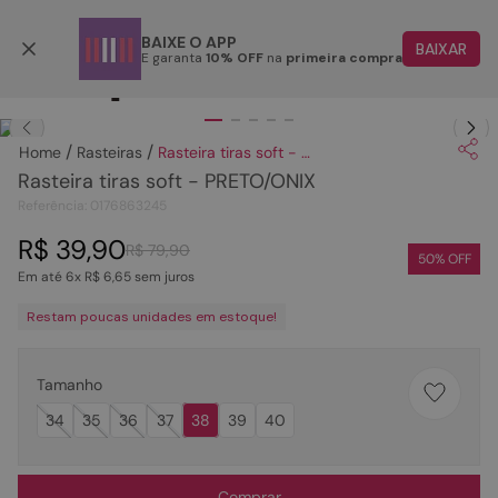
Parcele em até 6x
BAIXE O APP
BAIXAR
E garanta
10% OFF
na
primeira compra
TERMOS MAIS BUSCADOS
Clique
para dar zoom.
1
º
papete
Rasteiras
Rasteira tiras soft - PRETO/ONIX
2
º
tenis
Rasteira tiras soft - PRETO/ONIX
3
º
bota
Referência
:
0176863245
4
º
sandalia
R$
39
,
90
R$
79
,
90
50
% OFF
Em até
6
x
R$
6
,
65
sem juros
5
º
rasteira
Restam poucas unidades em estoque!
6
º
tamanco
7
º
bolsa
Tamanho
8
º
sapatilha
34
35
36
37
38
39
40
9
º
óculos
10
º
couro
Comprar